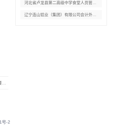
河北省卢龙县第二高级中学食堂人员管理服务
辽宁连山铝业（集团）有限公司会计外包服务
电
1号-2