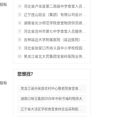
招标
河北省卢龙县第二高级中学食堂人员管理服务
4
辽宁连山铝业（集团）有限公司会计外包服务
5
湖南省长沙师范学院食堂物资供货商采购项目
6
河北省沧州市第七中学食堂人员服务项目招标
7
吉林延边大学附属医院（延边医院）中药配方
8
河北省张家口市尚义县中小学校校园餐食材集
9
黑龙江省北大荒集团宝泉岭医院业务应用系统
10
您想找？
投标
黑龙江省孙吴县农村中心敬老院食堂食材采购
湖南口味王集团2026年中秋节福利物资大
辽宁省大洼区学校食堂食材全品采购配送服务