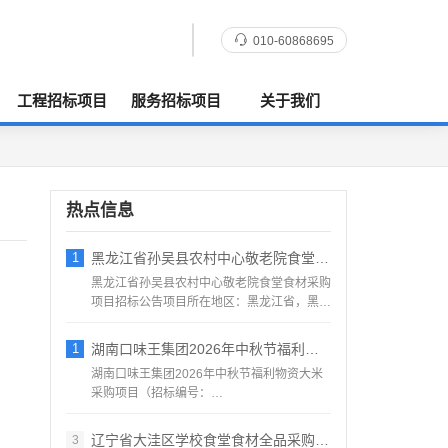
010-60868695
工程招标项目
服务招标项目
关于我们
热点信息
1
黑龙江省孙吴县农村中心敬老院食堂食材采购
黑龙江省孙吴县农村中心敬老院食堂食材采购
项目招标公告项目所在地区：黑龙江省，黑河
市，孙吴县一、招标条...
1
湖南口味王集团2026年中秋节福利物资大
湖南口味王集团2026年中秋节福利物资大米
采购项目（招标编号：
KWW2026080500001）项目...
辽宁省大洼区学校食堂食材全品采购配送服务
3