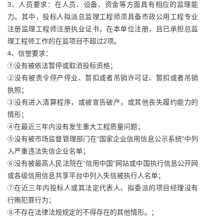
3、人员要求：在人员、设备、资金等方面具有相应的监理能
力。其中，投标人拟派总监理工程师须具备市政公用工程专业
注册监理工程师注册执业证书，在本单位注册，且已承担总监
理工程师工作的在监项目不超过2项。
4、信誉要求：
①没有被依法暂停或取消投标资格；
②没有被责令停产停业、暂扣或者吊销许可证、暂扣或者吊销
执照；
③没有进入清算程序，或被宣告破产，或其他丧失履约能力的
情形；
④在最近三年内没有发生重大工程质量问题；
⑤没有被市场监督管理部门在“国家企业信用信息公示系统”中列
入严重违法失信企业名单；
⑥没有被最高人民法院在“信用中国”网站或中国执行信息公开网
或各级信用信息共享平台中列入失信被执行人名单；
⑦在近三年内投标人或其法定代表人、拟委派的项目经理没有
行贿犯罪行为；
⑧不存在法律法规规定的不得存在的其他情形。；