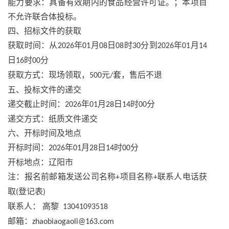
能力要求：具备有效期内的食品经营许可证。；本项目
不允许联合体投标。
四、招标文件的获取
获取时间：从
年
月
日
时
分到
年
月
2026
01
08
08
30
2026
01
14
日
时
分
16
00
获取方式：现场领取，
元
套，售后不退
500
/
五、投标文件的递交
递交截止时间：
年
月
日
时
分
2026
01
28
14
00
递交方式：纸质文件递交
六、开标时间及地点
开标时间：
年
月
日
时
分
2026
01
28
14
00
开标地点：辽阳市
注：报名前邮箱发送公司名称
项目名称
联系人电话获
+
+
取
登记表
(
)
联系人：
高黎
13041093518
邮箱：
zhaobiaogaoli@163.com