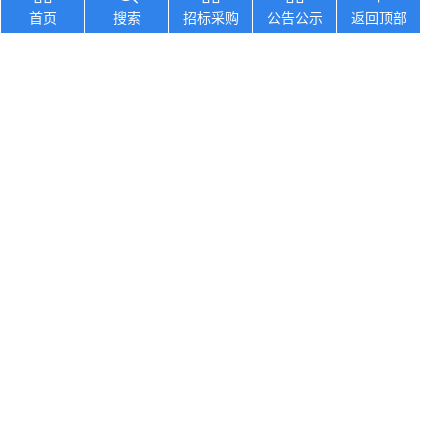
黑龙江省齐齐哈尔市职业教育中心学校202
9
首页
搜索
招标采购
公告公示
返回顶部
湖南省长沙师范学院食堂物资供货商采购项目
10
您想找？
广东省化州市合江镇中心幼儿园2026年食
山东省昌乐昌洁环卫有限公司农业秸秆加工点
吉林省2026年前郭县中小学、幼儿园食堂
河南省光山县阳光中学早晚餐食材采购项目竞
河南省洛阳市洛龙区第一实验小学展览路分校
Copyright © 2012-2026 中招招标网 版权所有 网站备案号：
京
ICP备2023026371号-2