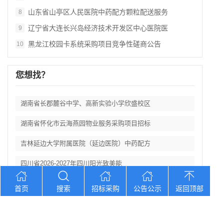
山东省山亭区人民医院中药配方颗粒配送服务
8
辽宁省大连长兴岛经济技术开发区中心医院医
9
黑龙江校园卡系统采购项目竞争性磋商公告
10
您想找？
湖南省长郡麓谷中学、高新实验小学欣盛校区
湖南省怀化市云海燕园物业服务采购项目招标
吉林延边大学附属医院（延边医院）中药配方
四川省2026‑2027年四川阳光致美能
山东省武城县第七中学食堂新型自营劳务外包
首页
搜索
招标采购
公告公示
返回顶部