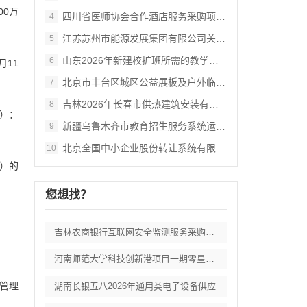
00万
四川省医师协会合作酒店服务采购项目竞争性
4
江苏苏州市能源发展集团有限公司关于常规燃
5
山东2026年新建校扩班所需的教学及办公
6
月11
北京市丰台区城区公益展板及户外临时展览装
7
吉林2026年长春市供热建筑安装有限责任
8
目）：
新疆乌鲁木齐市教育招生服务系统运维服务项
9
北京全国中小企业股份转让系统有限责任公司
10
））的
您想找？
吉林农商银行互联网安全监测服务采购项目招
河南师范大学科技创新港项目一期零星工程施
管理
湖南长银五八2026年通用类电子设备供应