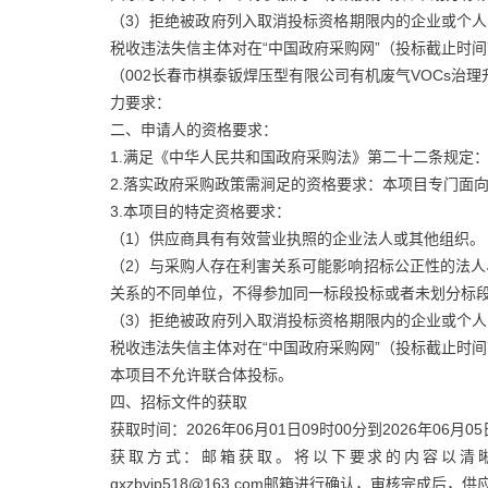
（3）拒绝被政府列入取消投标资格期限内的企业或个人
税收违法失信主体对在“中国政府采购网”（投标截止时
（002长春市棋泰钣焊压型有限公司有机废气VOCs治理
力要求：
二、申请人的资格要求：
1.满足《中华人民共和国政府采购法》第二十二条规定
2.落实政府采购政策需涧足的资格要求：本项目专门面
3.本项目的特定资格要求：
（1）供应商具有有效营业执照的企业法人或其他组织。
（2）与采购人存在利害关系可能影响招标公正性的法
关系的不同单位，不得参加同一标段投标或者未划分标
（3）拒绝被政府列入取消投标资格期限内的企业或个人
税收违法失信主体对在“中国政府采购网”（投标截止时
本项目不允许联合体投标。
四、招标文件的获取
获取时间：2026年06月01日09时00分到2026年06月05
获取方式：邮箱获取。将以下要求的内容以清晰
gxzbvip518@163.com邮箱进行确认，审核完成