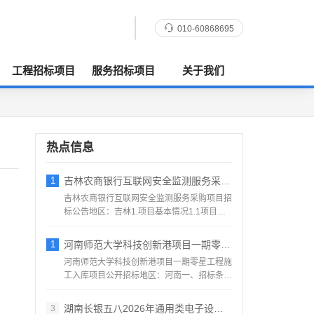
010-60868695
工程招标项目
服务招标项目
关于我们
热点信息
1
吉林农商银行互联网安全监测服务采购项目招
吉林农商银行互联网安全监测服务采购项目招
标公告地区：吉林1.项目基本情况1.1项目编
号：TC2695...
1
河南师范大学科技创新港项目一期零星工程施
河南师范大学科技创新港项目一期零星工程施
工入库项目公开招标地区：河南一、招标条件
受新乡新创科技投资发...
湖南长银五八2026年通用类电子设备供应
3