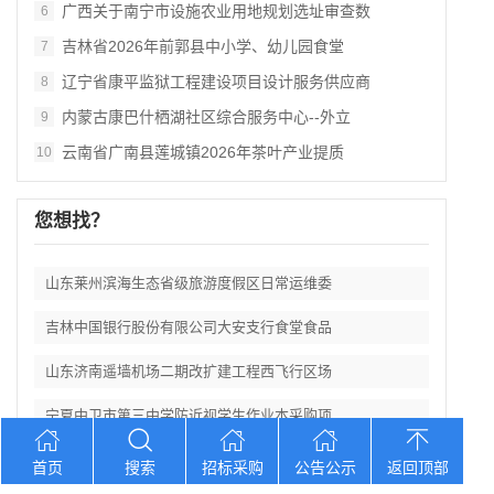
广西关于南宁市设施农业用地规划选址审查数
6
吉林省2026年前郭县中小学、幼儿园食堂
7
辽宁省康平监狱工程建设项目设计服务供应商
8
内蒙古康巴什栖湖社区综合服务中心--外立
9
云南省广南县莲城镇2026年茶叶产业提质
10
您想找？
山东莱州滨海生态省级旅游度假区日常运维委
吉林中国银行股份有限公司大安支行食堂食品
山东济南遥墙机场二期改扩建工程西飞行区场
宁夏中卫市第三中学防近视学生作业本采购项
新疆农商银行和田中心支行及辖内支行职工体
首页
搜索
招标采购
公告公示
返回顶部