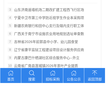
山东济南遥墙机场二期改扩建工程西飞行区场
3
宁夏中卫市第三中学防近视学生作业本采购项
4
新疆农商银行和田中心支行及辖内支行职工体
5
广西关于南宁市设施农业用地规划选址审查数
6
吉林省2026年前郭县中小学、幼儿园食堂
7
辽宁省康平监狱工程建设项目设计服务供应商
8
内蒙古康巴什栖湖社区综合服务中心--外立
9
云南省广南县莲城镇2026年茶叶产业提质
10
首页
搜索
招标采购
公告公示
返回顶部
您想找？
山东莱州滨海生态省级旅游度假区日常运维委
吉林中国银行股份有限公司大安支行食堂食品