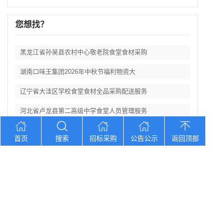
您想找？
黑龙江省孙吴县农村中心敬老院食堂食材采购
湖南口味王集团2026年中秋节福利物资大
辽宁省大洼区学校食堂食材全品采购配送服务
河北省卢龙县第二高级中学食堂人员管理服务
辽宁连山铝业（集团）有限公司会计外包服务
首页
搜索
招标采购
公告公示
返回顶部
Copyright © 2012-2026 中招招标网 版权所有 网站备案号：
京
ICP备2023026371号-2