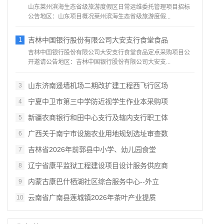
山东莱州滨海生态省级旅游度假区日常运维委托管理项目招标
公告地区：山东项目概况莱州滨海生态省级旅游度假...
1
吉林中国银行股份有限公司大安支行食堂食品
吉林中国银行股份有限公司大安支行食堂食品定点采购项目公
开邀请公告地区：吉林中国银行股份有限公司大安支...
山东济南遥墙机场二期改扩建工程西飞行区场
3
宁夏中卫市第三中学防近视学生作业本采购项
4
新疆农商银行和田中心支行及辖内支行职工体
5
广西关于南宁市设施农业用地规划选址审查数
6
吉林省2026年前郭县中小学、幼儿园食堂
7
辽宁省康平监狱工程建设项目设计服务供应商
8
内蒙古康巴什栖湖社区综合服务中心--外立
9
云南省广南县莲城镇2026年茶叶产业提质
10