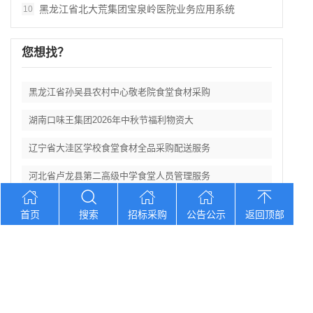
黑龙江省北大荒集团宝泉岭医院业务应用系统
10
您想找？
黑龙江省孙吴县农村中心敬老院食堂食材采购
湖南口味王集团2026年中秋节福利物资大
辽宁省大洼区学校食堂食材全品采购配送服务
河北省卢龙县第二高级中学食堂人员管理服务
辽宁连山铝业（集团）有限公司会计外包服务
首页
搜索
招标采购
公告公示
返回顶部
Copyright © 2012-2026 中招招标网 版权所有 网站备案号：
京
ICP备2023026371号-2