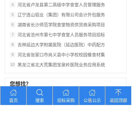
河北省卢龙县第二高级中学食堂人员管理服务
4
辽宁连山铝业（集团）有限公司会计外包服务
5
湖南省长沙师范学院食堂物资供货商采购项目
6
河北省沧州市第七中学食堂人员服务项目招标
7
吉林延边大学附属医院（延边医院）中药配方
8
河北省张家口市尚义县中小学校校园餐食材集
9
黑龙江省北大荒集团宝泉岭医院业务应用系统
10
您想找？
首页
搜索
招标采购
公告公示
返回顶部
黑龙江省孙吴县农村中心敬老院食堂食材采购
湖南口味王集团2026年中秋节福利物资大
辽宁省大洼区学校食堂食材全品采购配送服务
河北省卢龙县第二高级中学食堂人员管理服务