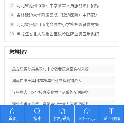
河北省沧州市第七中学食堂人员服务项目招标
7
吉林延边大学附属医院（延边医院）中药配方
8
河北省张家口市尚义县中小学校校园餐食材集
9
黑龙江省北大荒集团宝泉岭医院业务应用系统
10
您想找？
黑龙江省孙吴县农村中心敬老院食堂食材采购
湖南口味王集团2026年中秋节福利物资大
辽宁省大洼区学校食堂食材全品采购配送服务
河北省卢龙县第二高级中学食堂人员管理服务
辽宁连山铝业（集团）有限公司会计外包服务
首页
搜索
招标采购
公告公示
返回顶部