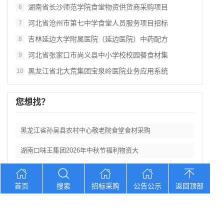
湖南省长沙师范学院食堂物资供货商采购项目
6
河北省沧州市第七中学食堂人员服务项目招标
7
吉林延边大学附属医院（延边医院）中药配方
8
河北省张家口市尚义县中小学校校园餐食材集
9
黑龙江省北大荒集团宝泉岭医院业务应用系统
10
您想找？
黑龙江省孙吴县农村中心敬老院食堂食材采购
湖南口味王集团2026年中秋节福利物资大
辽宁省大洼区学校食堂食材全品采购配送服务
首页
搜索
招标采购
公告公示
返回顶部
河北省卢龙县第二高级中学食堂人员管理服务
辽宁连山铝业（集团）有限公司会计外包服务