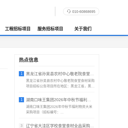
010-60868695
工程招标项目
服务招标项目
关于我们
热点信息
1
黑龙江省孙吴县农村中心敬老院食堂食材采购
黑龙江省孙吴县农村中心敬老院食堂食材采购
项目招标公告项目所在地区：黑龙江省，黑河
市，孙吴县一、招标条...
1
湖南口味王集团2026年中秋节福利物资大
湖南口味王集团2026年中秋节福利物资大米
采购项目（招标编号：
KWW2026080500001）项目...
辽宁省大洼区学校食堂食材全品采购配送服务
3