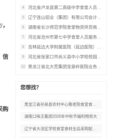
河北省卢龙县第二高级中学食堂人员管理服务
4
辽宁连山铝业（集团）有限公司会计外包服务
5
/，
湖南省长沙师范学院食堂物资供货商采购项目
6
河北省沧州市第七中学食堂人员服务项目招标
7
吉林延边大学附属医院（延边医院）中药配方
8
）信
河北省张家口市尚义县中小学校校园餐食材集
9
黑龙江省北大荒集团宝泉岭医院业务应用系统
10
您想找？
黑龙江省孙吴县农村中心敬老院食堂食材采购
采购
湖南口味王集团2026年中秋节福利物资大
辽宁省大洼区学校食堂食材全品采购配送服务