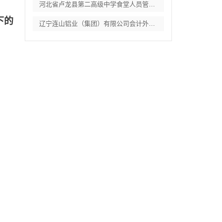
河北省卢龙县第二高级中学食堂人员管理服务
下的
辽宁连山铝业（集团）有限公司会计外包服务