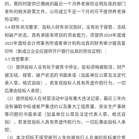
的，需同时提供已缴纳的最近一个月养老保险证明及政府部门
发布的相关政策文件，公司成立不足一个月的可不提供养老保
险证明）。
财务状况要求：投标人财务状况良好，没有处于接管、冻结
3.4
和破产状态，具有承接本项目的资金能力，须提供
年度或
2024
年度经会计师事务所或者审计机构出具的财务审计报告复
2025
印件（新成立企业应提供开户银行出具的资信证明）：
信誉要求：
3.5
（
）提供投标人没有处于被责令停业，投标资格被取消，财产
1
被冻结、接管、破产状态的书面承诺（加盖单位公章及法定代
表人章，格式自拟），若发现投标人具有弄虚作假行为，一切
后果由投标人承担；
（
）提供投标人在经营活动中没有重大违法记录，最近三年内
2
没有骗取中标或者严重违约以及重大工程质量、安全生产事故
等问题的书面承诺（加盖单位公章及法定代表人章，格式自
拟），若发现投标人具有弄虚作假行为，一切后果由投标人承
担；
（
）本次招标不接受被列入失信被执行人名单的投标单位参
3