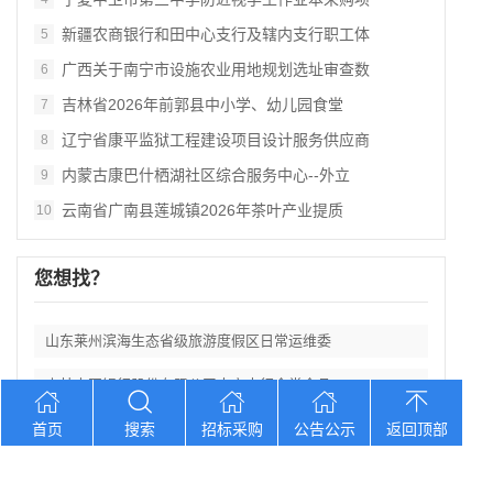
新疆农商银行和田中心支行及辖内支行职工体
5
广西关于南宁市设施农业用地规划选址审查数
6
吉林省2026年前郭县中小学、幼儿园食堂
7
辽宁省康平监狱工程建设项目设计服务供应商
8
内蒙古康巴什栖湖社区综合服务中心--外立
9
云南省广南县莲城镇2026年茶叶产业提质
10
您想找？
山东莱州滨海生态省级旅游度假区日常运维委
吉林中国银行股份有限公司大安支行食堂食品
首页
山东济南遥墙机场二期改扩建工程西飞行区场
搜索
招标采购
公告公示
返回顶部
宁夏中卫市第三中学防近视学生作业本采购项