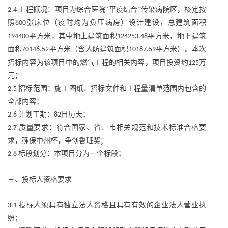
工程概况：项目为综合医院“平疫结合”传染病院区，核定按
2.4
照
张床位（疫时均为负压病房）设计建设，总建筑面积
800
平方米，其中地上建筑面积
平方米，地下建筑
194400
124253.48
面积
平方米（含人防建筑面积
平方米）。本次
70146.52
10187.59
招标内容为该项目中的燃气工程的相关内容，项目投资约
万
125
元；
招标范围：施工图纸、招标文件和工程量清单范围内包含的
2.5
全部内容；
计划工期：
日历天；
2.6
82
质量要求：符合国家、省、市相关规范和技术标准合格要
2.7
求，确保中州杯，争创鲁班奖；
标段划分：本项目分为一个标段；
2.8
三、投标人资格要求
投标人须具有独立法人资格且具有有效的企业法人营业执
3.1
照；