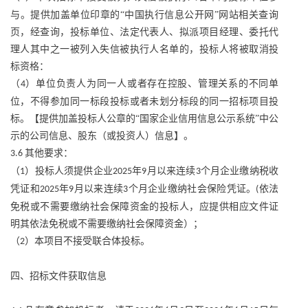
与。提供加盖单位印章的“中国执行信息公开网”网站相关查询
页，经查询，投标单位、法定代表人、拟派项目经理、委托代
理人其中之一被列入失信被执行人名单的，投标人将被取消投
标资格：
（
）单位负责人为同一人或者存在控股、管理关系的不同单
4
位，不得参加同一标段投标或者未划分标段的同一招标项目投
标。【提供加盖投标人公章的“国家企业信用信息公示系统”中公
示的公司信息、股东（或投资人）信息】。
其他要求：
3.6
（
）投标人须提供企业
年
月以来连续
个月企业缴纳税收
1
2025
9
3
凭证和
年
月以来连续
个月企业缴纳社会保险凭证。
依法
2025
9
3
(
免税或不需要缴纳社会保障资金的投标人，应提供相应文件证
明其依法免税或不需要缴纳社会保障资金）；
（
）本项目不接受联合体投标。
2
四、招标文件获取信息