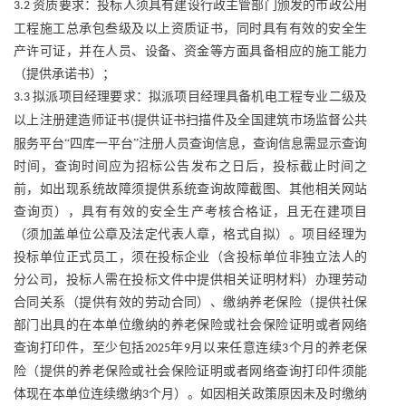
资质要求：投标人须具有建设行政主管部门颁发的市政公用
3.2
工程施工总承包叁级及以上资质证书，同时具有有效的安全生
产许可证，并在人员、设备、资金等方面具备相应的施工能力
（提供承诺书）；
拟派项目经理要求：拟派项目经理具备机电工程专业二级及
3.3
以上注册建造师证书
提供证书扫描件及全国建筑市场监督公共
(
服务平台“四库一平台”注册人员查询信息，查询信息需显示查询
时间，查询时间应为招标公告发布之日后，投标截止时间之
前，如出现系统故障须提供系统查询故障截图、其他相关网站
查询页），具有有效的安全生产考核合格证，且无在建项目
（须加盖单位公章及法定代表人章，格式自拟）。项目经理为
投标单位正式员工，须在投标企业（含投标单位非独立法人的
分公司，投标人需在投标文件中提供相关证明材料）办理劳动
合同关系（提供有效的劳动合同）、缴纳养老保险（提供社保
部门出具的在本单位缴纳的养老保险或社会保险证明或者网络
查询打印件，至少包括
年
月以来任意连续
个月的养老保
2025
9
3
险（提供的养老保险或社会保险证明或者网络查询打印件须能
体现在本单位连续缴纳
个月）。如因相关政策原因未及时缴纳
3