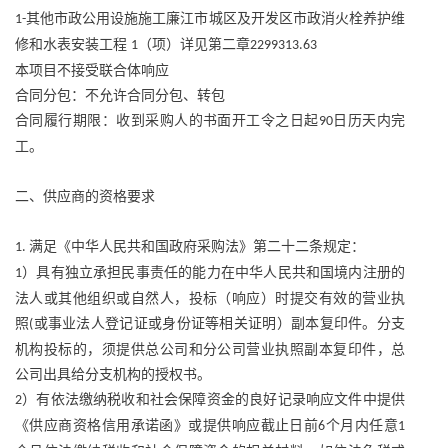
其他市政公用设施施工廉江市城区及开发区市政消火栓养护维
1-
修和水表安装工程
（项）详见第二章
1
2299313.63
本项目不接受联合体响应
合同分包：不允许合同分包、转包
合同履行期限：收到采购人的书面开工令之日起
日历天内完
90
工。
二、供应商的资格要求
满足《中华人民共和国政府采购法》第二十二条规定：
1.
）具有独立承担民事责任的能力在中华人民共和国境内注册的
1
法人或其他组织或自然人，投标（响应）时提交有效的营业执
照
或事业法人登记证或身份证等相关证明）副本复印件。分支
(
机构投标的，须提供总公司和分公司营业执照副本复印件，总
公司出具给分支机构的授权书。
）有依法缴纳税收和社会保障资金的良好记录响应文件中提供
2
《供应商资格信用承诺函》或提供响应截止日前
个月内任意
6
1