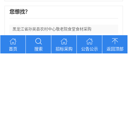
您想找？
黑龙江省孙吴县农村中心敬老院食堂食材采购
湖南口味王集团2026年中秋节福利物资大
首页
搜索
招标采购
公告公示
返回顶部
辽宁省大洼区学校食堂食材全品采购配送服务
河北省卢龙县第二高级中学食堂人员管理服务
辽宁连山铝业（集团）有限公司会计外包服务
Copyright © 2012-2026 中招招标网 版权所有 网站备案号：
京
ICP备2023026371号-2