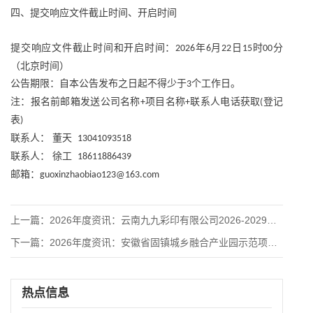
四、提交响应文件截止时间、开启时间
提交响应文件截止时间和开启时间：
年
月
日
时
分
2026
6
22
15
00
（北京时间）
公告期限：自本公告发布之日起不得少于
个工作日。
3
注：报名前邮箱发送公司名称
项目名称
联系人电话获取
登记
+
+
(
表
)
联系人：
董天
13041093518
联系人：
徐工
18611886439
邮箱：
guoxinzhaobiao123@163.com
上一篇：
2026年度资讯：云南九九彩印有限公司2026-2029年日
下一篇：
2026年度资讯：安徽省固镇城乡融合产业园示范项目施工总承包
热点信息