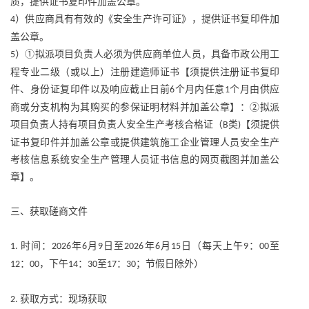
质，提供证书复印件加盖公章。
）供应商具有有效的《安全生产许可证》，提供证书复印件加
4
盖公章。
）①拟派项目负责人必须为供应商单位人员，具备市政公用工
5
程专业二级（或以上）注册建造师证书【须提供注册证书复印
件、身份证复印件以及响应截止日前
个月内任意
个月由供应
6
1
商或分支机构为其购买的参保证明材料并加盖公章】：②拟派
项目负责人持有项目负责人安全生产考核合格证（
类
【须提供
B
)
证书复印件并加盖公章或提供建筑施工企业管理人员安全生产
考核信息系统安全生产管理人员证书信息的网页截图并加盖公
章】。
三、获取磋商文件
时间：
年
月
日至
年
月
日（每天上午
：
至
1.
2026
6
9
2026
6
15
9
00
：
，下午
：
至
：
；节假日除外）
12
00
14
30
17
30
获取方式：现场获取
2.