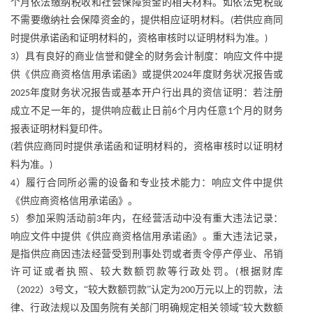
个月依法缴纳税收和社会保障资金的相关材料。如依法免税或
不需要缴纳社会保障资金的，提供相应证明材料。
若供应商同
(
时提供承诺函和证明材料的，资格审核时以证明材料为准。
)
）具有良好的商业信誉和健全的财务会计制度：响应文件中提
3
供《供应商资格信用承诺函》或提供
年度财务状况报告或
2024
年度财务状况报告或基本开户行出具的资信证明：若注册
2025
成立不足一年的，提供响应截止日前
个月内任意
个月的财务
6
1
报表证明材料复印件。
若供应商同时提供承诺函和证明材料的，资格审核时以证明材
(
料为准。
)
）履行合同所必需的设备和专业技术能力：响应文件中提供
4
《供应商资格信用承诺函》。
）参加采购活动前
年内，在经营活动中没有重大违法记录：
5
3
响应文件中提供《供应商资格信用承诺函》。重大违法记录，
是指供应商因违法经营受到刑事处罚或者责令停产停业、吊销
许可证或者执照、较大数额罚款等行政处罚。
根据财库
(
（
）
号文，“较大数额罚款”认定为
万元以上的罚款，法
2022
3
200
律、行政法规以及国务院有关部门明确规定相关领域“较大数额