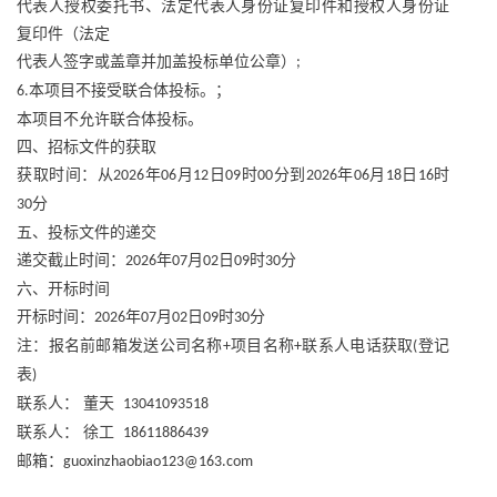
代表人授权委托书、法定代表人身份证复印件和授权人身份证
复印件（法定
代表人签字或盖章并加盖投标单位公章）
;
本项目不接受联合体投标。；
6.
本项目不允许联合体投标。
四、招标文件的获取
获取时间：从
年
月
日
时
分到
年
月
日
时
2026
06
12
09
00
2026
06
18
16
分
30
五、投标文件的递交
递交截止时间：
年
月
日
时
分
2026
07
02
09
30
六、开标时间
开标时间：
年
月
日
时
分
2026
07
02
09
30
注：报名前邮箱发送公司名称
项目名称
联系人电话获取
登记
+
+
(
表
)
联系人：
董天
13041093518
联系人：
徐工
18611886439
邮箱：
guoxinzhaobiao123@163.com