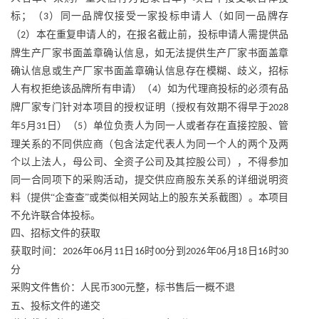
标；（
）同一品牌仅接受一家投标申请人（如同一品牌存
3
（
）本在重复申请人的，在报名截止前，投标申请人需提供品
2
牌生产厂家书面盖章确认信息，如无法提供生产厂家书面盖章
确认信息或生产厂家书面盖章确认信息存在模糊、歧义，招标
人有权拒绝该品牌所有申请）（
）如为代理商投标的必须有品
4
牌厂家专门针对本项目的授权证明（授权有效期不得早于
2028
年
月
日）（
）单位负责人为同一人或者存在直接控股、管
5
31
5
理关系的不同供应商（包含法定代表人为同一个人的两个及两
个以上法人，母公司、全资子公司及其控股公司），不得参加
同一合同项下的采购活动，提交供应商股东关系的详细说明资
料（提供“企查查”或类似相关网站上的股东关系截图）。本项目
不允许联合体投标。
四、招标文件的获取
获取时间：
年
月
日
时
分到
年
月
日
时
2026
06
11
16
00
2026
06
18
16
30
分
采购文件售价：人民币
元整，标书售后一概不退
300
五、投标文件的递交