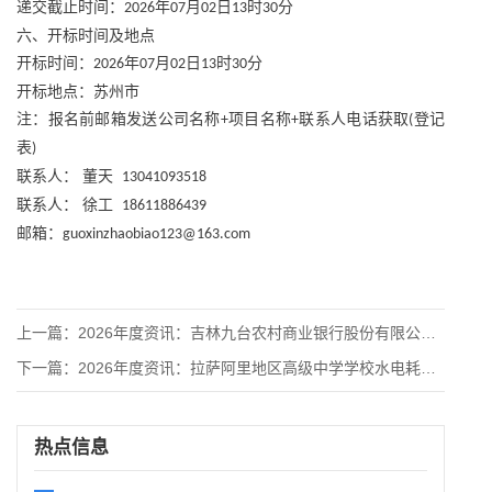
递交截止时间：
年
月
日
时
分
2026
07
02
13
30
六、开标时间及地点
开标时间：
年
月
日
时
分
2026
07
02
13
30
开标地点：苏州市
注：报名前邮箱发送公司名称
项目名称
联系人电话获取
登记
+
+
(
表
)
联系人：
董天
13041093518
联系人：
徐工
18611886439
邮箱：
guoxinzhaobiao123@163.com
上一篇：
2026年度资讯：吉林九台农村商业银行股份有限公司 2026
下一篇：
2026年度资讯：拉萨阿里地区高级中学学校水电耗材及小型维修
热点信息