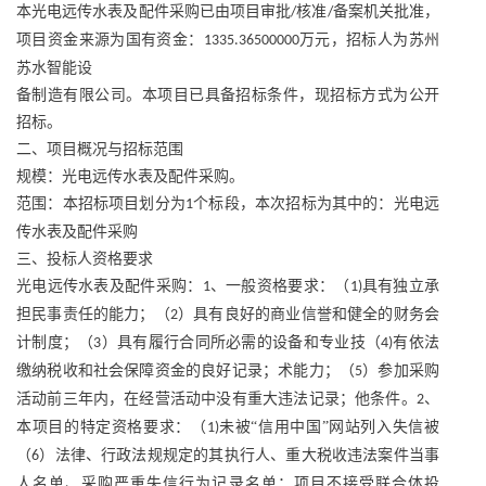
本光电远传水表及配件采购已由项目审批
核准
备案机关批准，
/
/
项目资金来源为国有资金：
万元，招标人为苏州
1335.36500000
苏水智能设
备制造有限公司。本项目已具备招标条件，现招标方式为公开
招标。
二、项目概况与招标范围
规模：光电远传水表及配件采购。
范围：本招标项目划分为
个标段，本次招标为其中的：光电远
1
传水表及配件采购
三、投标人资格要求
光电远传水表及配件采购：
、一般资格要求：（
具有独立承
1
1)
担民事责任的能力；（
）具有良好的商业信誉和健全的财务会
2
计制度；（
）具有履行合同所必需的设备和专业技（
有依法
3
4)
缴纳税收和社会保障资金的良好记录；术能力；（
）参加采购
5
活动前三年内，在经营活动中没有重大违法记录；他条件。
、
2
本项目的特定资格要求：（
未被“信用中国”网站列入失信被
1)
（
）法律、行政法规规定的其执行人、重大税收违法案件当事
6
人名单、采购严重失信行为记录名单；项目不接受联合体投