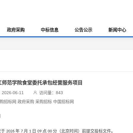
政府采购
中标信息
公告公示
新闻中心
汉江师范学院食堂委托承包经营服务项目
026-06-11
访问量：
843
采购招标网 政府采购 采购招标 中国招标网
目
应于
年
月
日
点
分（北京时间）前提交投标文件。
2026
7
1
09
00