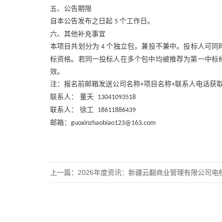
五、公告期限
自本公告发布之日起
个工作日。
5
六、其他补充事宜
本项目共划分为
个独立包，兼投不兼中。投标人可同
4
标资格。若同一投标人在多个包中均被推荐为第一中标
效。
注：报名前邮箱发送公司名称
项目名称
联系人电话获
+
+
联系人：
董天
13041093518
联系人：
徐工
18611886439
邮箱：
guoxinzhaobiao123@163.com
上一篇：
2026年度资讯：新疆云翻商业管理有限公司电梯维保入