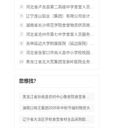
河北省卢龙县第二高级中学食堂人员管理服务
4
辽宁连山铝业（集团）有限公司会计外包服务
5
湖南省长沙师范学院食堂物资供货商采购项目
6
河北省沧州市第七中学食堂人员服务项目招标
7
吉林延边大学附属医院（延边医院）中药配方
8
河北省张家口市尚义县中小学校校园餐食材集
9
黑龙江省北大荒集团宝泉岭医院业务应用系统
10
您想找？
黑龙江省孙吴县农村中心敬老院食堂食材采购
湖南口味王集团2026年中秋节福利物资大
辽宁省大洼区学校食堂食材全品采购配送服务