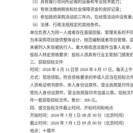
（
）具有履行合同所必需的设备和专业技术能力；
3
（
）有依法缴纳税收和社会保障资金的良好记录；
4
（
）参加政府采购活动前三年内，在经营活动中没有重
5
（
）法律、行政法规规定的其他条件。
6
单位负责人为同一人或者存在直接控股、管理关系的不
为本采购项目提供整体设计、规范编制或者项目管理、
未被列入失信被执行人、重大税收违法案件当事人名单
投标人特定资格要求：投标人须具有行业主管部门颁发
三、获取招标文件
时间：
年
月
日至
年
月
日，每天上
2026
6
11
2026
6
17
方式：现场领取。符合资格要求的申请人应当在招标文
人资格证明书原件、本人身份证原件、营业执照复印件
受托人身份证原件、营业执照复印件加盖公章。招标文
件一套获取招标文件。售价：
元。
300
四、提交投标文件截止时间、开标时间和地点
开始时间：
年
月
日
点
分（北京时间）
2026
7
1
08
30
截止时间：
年
月
日
点
分（北京时间）
2026
7
1
09
00
地点：十堰市