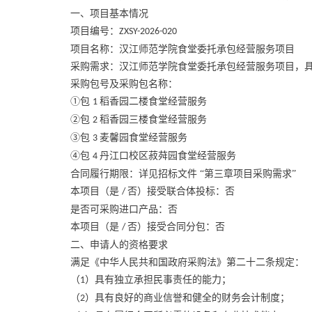
一、项目基本情况
项目编号：
ZXSY-2026-020
项目名称：汉江师范学院食堂委托承包经营服务项目
采购需求：汉江师范学院食堂委托承包经营服务项目，
采购包号及采购包名称：
①包
稻香园二楼食堂经营服务
1
②包
稻香园三楼食堂经营服务
2
③包
麦馨园食堂经营服务
3
④包
丹江口校区菽荈园食堂经营服务
4
合同履行期限：详见招标文件
“第三章项目采购需求”
本项目（是
否）接受联合体投标：否
/
是否可采购进口产品：否
本项目（是
否）接受合同分包：否
/
二、申请人的资格要求
满足《中华人民共和国政府采购法》第二十二条规定：
（
）具有独立承担民事责任的能力；
1
（
）具有良好的商业信誉和健全的财务会计制度；
2