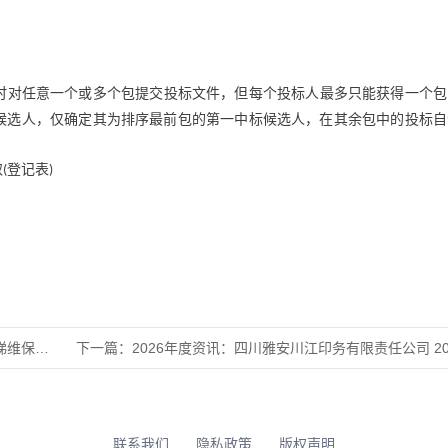
时对任意一个或多个包提交投标文件，但每个投标人最多只能获得一个包
候选人，仅确定其为排序最前包的第一中标候选人，在其余包中的投标自
取
登记表
(
)
围项目招
下一篇：
2026年度资讯：四川雅安川江印务有限责任公司 202
联系我们
隐私政策
版权声明