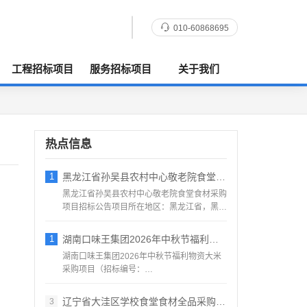
010-60868695
工程招标项目
服务招标项目
关于我们
热点信息
1
黑龙江省孙吴县农村中心敬老院食堂食材采购
黑龙江省孙吴县农村中心敬老院食堂食材采购
项目招标公告项目所在地区：黑龙江省，黑河
市，孙吴县一、招标条...
1
湖南口味王集团2026年中秋节福利物资大
湖南口味王集团2026年中秋节福利物资大米
采购项目（招标编号：
KWW2026080500001）项目...
辽宁省大洼区学校食堂食材全品采购配送服务
3