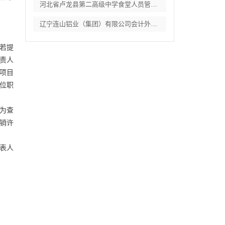
河北省卢龙县第二高级中学食堂人员管理服务
辽宁连山铝业（集团）有限公司会计外包服务
若提
责人
项目
位职
行为查
销许
表人