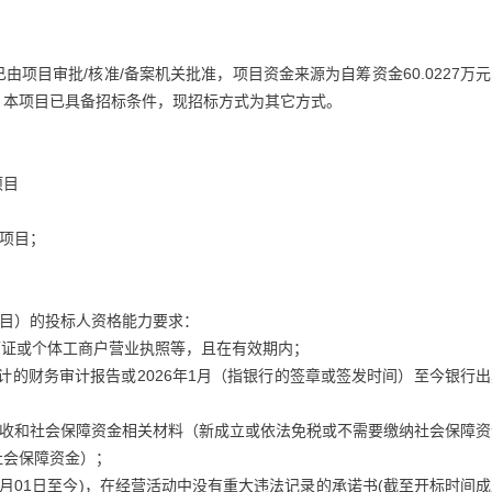
项目审批/核准/备案机关批准，项目资金来源为自筹资金60.0227万
。本项目已具备招标条件，现招标方式为其它方式。
项目
程项目；
项目）的投标人资格能力要求：
可证或个体工商户营业执照等，且在有效期内；
所审计的财务审计报告或2026年1月（指银行的签章或签发时间）至今银行
纳税收和社会保障资金相关材料（新成立或依法免税或不需要缴纳社会保障
社会保障资金）；
01月01日至今)，在经营活动中没有重大违法记录的承诺书(截至开标时间