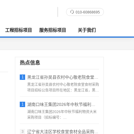
010-60868695
工程招标项目
服务招标项目
关于我们
热点信息
1
黑龙江省孙吴县农村中心敬老院食堂食材采购
黑龙江省孙吴县农村中心敬老院食堂食材采购
项目招标公告项目所在地区：黑龙江省，黑河
市，孙吴县一、招标条...
1
湖南口味王集团2026年中秋节福利物资大
湖南口味王集团2026年中秋节福利物资大米
采购项目（招标编号：
KWW2026080500001）项目...
辽宁省大洼区学校食堂食材全品采购配送服务
3