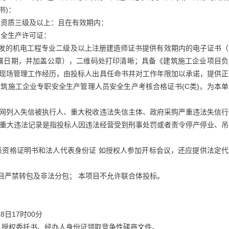
书)：
包资质三级及以上：且在有效期内：
安全生产许可证：
颁发的机电工程专业二级及以上注册建造师证书提供有效期内的电子证书（
署日期，并加盖公章），二维码处打印清晰；具备《建筑施工企业项目负
工现场管理工作经历，由投标人出具任命书并对工作年限加以承诺，提供正
筑施工企业专职安全生产管理人员安全生产考核合格证书(C类)，为本单
采购网列入失信被执行人、重大税收违法失信主体、政府采购严重违法失信
（重大违法记录是指投标人因违法经营受到刑事处罚或者责令停产停业、吊
表资格证明书和法人代表身份证 如授权人参加开标会议，还应提供法定代
项目严禁转包及非法分包； 本项目不允许联合体投标。
8日17时00分
人授权委托书、经办人身份证领取竞争性磋商文件。