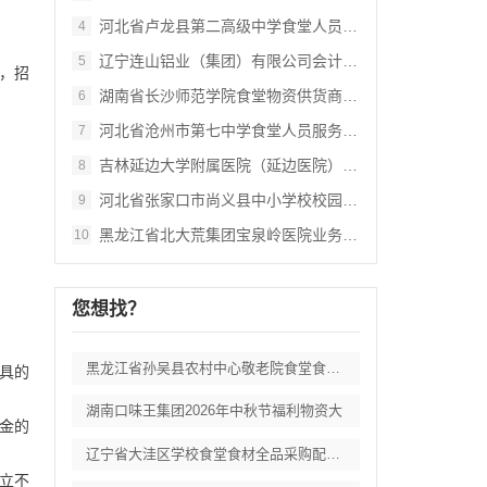
河北省卢龙县第二高级中学食堂人员管理服务
4
辽宁连山铝业（集团）有限公司会计外包服务
5
元，招
湖南省长沙师范学院食堂物资供货商采购项目
6
河北省沧州市第七中学食堂人员服务项目招标
7
吉林延边大学附属医院（延边医院）中药配方
8
河北省张家口市尚义县中小学校校园餐食材集
9
黑龙江省北大荒集团宝泉岭医院业务应用系统
10
您想找？
黑龙江省孙吴县农村中心敬老院食堂食材采购
出具的
湖南口味王集团2026年中秋节福利物资大
资金的
辽宁省大洼区学校食堂食材全品采购配送服务
成立不