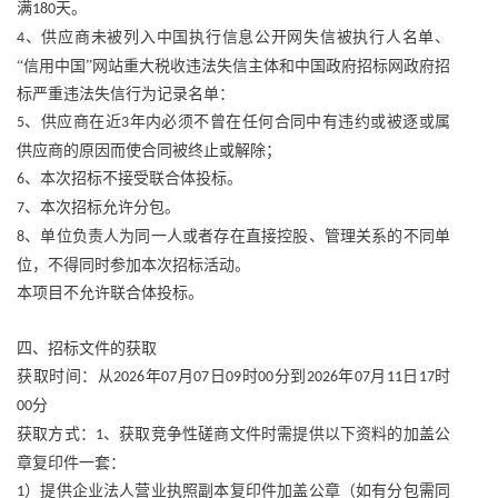
满
天。
180
、供应商未被列入中国执行信息公开网失信被执行人名单、
4
“信用中国”网站重大税收违法失信主体和中国政府招标网政府招
标严重违法失信行为记录名单：
、供应商在近
年内必须不曾在任何合同中有违约或被逐或属
5
3
供应商的原因而使合同被终止或解除；
、本次招标不接受联合体投标。
6
、本次招标允许分包。
7
、单位负责人为同一人或者存在直接控股、管理关系的不同单
8
位，不得同时参加本次招标活动。
本项目不允许联合体投标。
四、招标文件的获取
获取时间：从
年
月
日
时
分到
年
月
日
时
2026
07
07
09
00
2026
07
11
17
分
00
获取方式：
、获取竞争性磋商文件时需提供以下资料的加盖公
1
章复印件一套：
）提供企业法人营业执照副本复印件加盖公章（如有分包需同
1