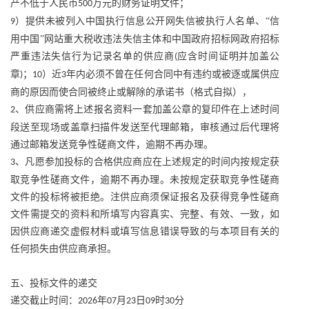
产不低于人民币
万元的财务证明文件；
500
）提供未被列入中国执行信息公开网失信被执行人名单、“信
9
用中国”网站重大税收违法失信主体和中国政府招标网政府招标
严重违法失信行为记录名单的供应商
应含时间证明并加盖公
(
章
；
）近
年内必须不曾在任何合同中有违约或被逐或属供应
)
10
3
商的原因而使合同被终止或解除的承诺书（格式自拟），
、供应商需将上述报名资料一套加盖公章的复印件在上述时间
2
段送至现场或盖章扫描件发送至代理邮箱，审核通过后代理将
通过邮箱发送竞争性磋商文件，逾期不再办理。
、凡愿参加投标的合格供应商应在上述规定的时间内按规定获
3
取竞争性磋商文件，逾期不再办理。未按规定获取竞争性磋商
文件的投标将被拒绝。注供应商须保证报名及获得竞争性磋商
文件需提交的资料和所填写内容真实、完整、有效、一致，如
因供应商递交虚假材料或填写信息错误导致的与本项目有关的
任何损失由供应商承担。
五、投标文件的递交
递交截止时间：
年
月
日
时
分
2026
07
23
09
30