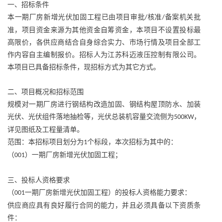
一、招标条件
本一期厂房新增光伏加固工程已由项目审批
核准
备案机关批
/
/
准，项目资金来源为其他资金自筹资金，本项目不设置投标最
高限价，各供应商结合自身综合实力、市场行情及项目全部工
作内容自主编制报价。招标人为江苏科迈液压控制有限公司。
本项目已具备招标条件，现招标方式为其它方式。
二、项目概况和招标范围
规模对一期厂房进行钢结构改造加固、钢结构屋顶防水、加装
光伏、光伏组件落地抽检等，光伏总装机容量交流侧为
，
500KW
详见图纸及工程量清单。
范围：本招标项目划分为
个标段，本次招标为其中的：
1
（
）一期厂房新增光伏加固工程；
001
三、投标人资格要求
（
一期厂房新增光伏加固工程）的投标人资格能力要求：
001
供应商应具有良好履行合同的能力，并且必须具备以下资质条
件：