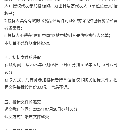
人）授权代表参加投标的，须出具法定代表人（单位负责人
授
)
权书；
投标人具有有效的《食品经营许可证》或销售预包装食品经营
7.
者备案表；
投标人不得在“信用中国”网站中被列入失信被执行人名单；
8.
本项目不允许联合体投标。
四、招标文件的获取
获取时间：从
年
月
日
时
分到
年
月
日
时
2026
07
06
17
00
2026
07
13
17
分
30
获取方式：凡有意参加投标者持单位授权书购买招标文件。招
标文件每标段售价
元，售后不退。
300
五、投标文件的递交
递交截止时间：
年
月
日
时
分
2026
07
28
09
30
递交方式：纸质文件递交