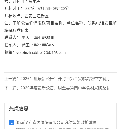
六、开标时间及地点
开标时间：
年
月
日
时
分
2026
07
28
09
30
开标地点：西安曲江新区
注：了解公告详情发送项目名称、单位名称、联系电话发至邮
箱获取登记表。
联系人：
董天
13041093518
联系人：
徐工
18611886439
邮箱：
guoxinzhaobiao123@163.com
上一篇：
2026年度最新公告：开封市第二实验高级中学餐厅自营项目公开
下一篇：
2026年度最新公告：周至县第四中学食材采购及配送项目招标公
热点信息
1
湖南汉寿鑫达纺织有限公司麻纺智能改扩建项