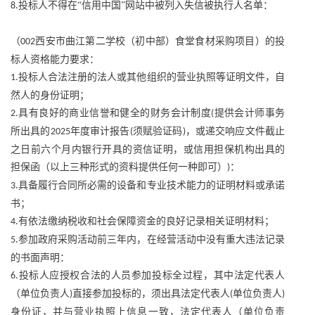
投标人不得在“信用中国”网站中被列入失信被执行人名单：
8.
（
西安市曲江第二学校（初中部）食堂食材采购项目）的投
002
标人资格能力要求：
投标人合法注册的法人或其他组织的营业执照等证明文件，自
1.
然人的身份证明；
具有良好的商业信誉和健全的财务会计制度
提供会计师事务
2.
(
所出具的
年度审计报告
须赋验证码
，或递交响应文件截止
2025
(
)
之日前六个月内银行开具的资信证明，或信用担保机构出具的
担保函（以上三种形式的资料提供任何一种即可）
：
)
具备履行合同所必需的设备和专业技术能力的证明材料或承诺
3.
书；
有依法缴纳税收和社会保障资金的良好记录相关证明材料；
4.
参加政府采购活动前三年内，在经营活动中没有重大违法记录
5.
的书面声明：
投标人应授权合法的人员参加投标全过程，其中法定代表人
6.
（单位负责人
直接参加投标的，须出具法定代表人
单位负责人
)
(
)
身份证，并与营业执照上信息一致，法定代表人（单位负责