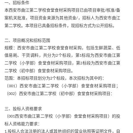
一、招标条件
本西安市曲江第二学校食堂食材采购项目已由项目审批
核准
备
/
/
案机关批准，项目资金来源为其他资金
，招标人为西安市曲江
/
第二学校。本项目已具备招标条件，现招标方式为公开招标。
二、项目概况和招标范围
规模：西安市曲江第二学校食堂食材采购，包括生鲜蔬菜、低
值易耗、干货调料，共分为
个标段，第
标段为西安市曲江第
2
1
二学校（小学部）食堂食材采购项目，第
标段为西安市曲江第
2
二学校（初中部）食堂食材采购项目。
范围：本招标项目划分为
个标段，本次招标为其中的：
2
（
）西安市曲江第二学校（小学部）食堂食材采购项目；
001
（
）西安市曲江第二学校（初中部）食堂食材采购项目：
002
三、投标人资格要求
（
西安市曲江第二学校（小学部）食堂食材采购项目）的投
001
标人资格能力要求：
投标人合法注册的法人或其他组织的营业执照等证明文件，自
1.