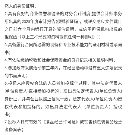
然人的身份证明；
具有良好的商业信誉和健全的财务会计制度
提供会计师事务
2.
(
所出具的
年度审计报告
须赋验证码
，或递交响应文件截止
2025
(
)
之日前六个月内银行开具的资信证明，或信用担保机构出具的
担保函（以上三种形式的资料提供任何一种即可）
；
)
具备履行合同所必需的设备和专业技术能力的证明材料或承诺
3.
书；
有依法缴纳税收和社会保障资金的良好记录相关证明材料；
4.
参加政府采购活动前三年内，在经营活动中没有重大违法记录
5.
的书面声明；
投标人应授权合法的人员参加投标全过程，其中法定代表人
6.
单位负责人
直接参加投标的，须出具法定代表人
单位负责人
(
)
(
)
身份证，并与营业执照上信息一致，法定代表人
单位负责人
授
(
)
权代表参加投标的，须出具法定代表人（单位负责人）授权
书；
投标人具有有效的《食品经营许可证》或销售预包装食品经营
7.
者备案表；