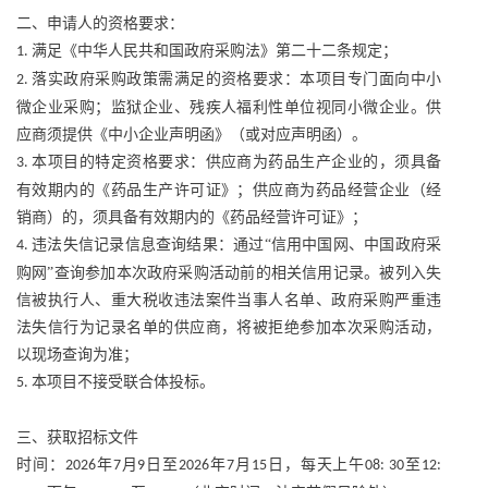
二、申请人的资格要求：
满足《中华人民共和国政府采购法》第二十二条规定；
1.
落实政府采购政策需满足的资格要求：本项目专门面向中小
2.
微企业采购；监狱企业、残疾人福利性单位视同小微企业。供
应商须提供《中小企业声明函》（或对应声明函）。
本项目的特定资格要求：供应商为药品生产企业的，须具备
3.
有效期内的《药品生产许可证》；供应商为药品经营企业（经
销商）的，须具备有效期内的《药品经营许可证》；
违法失信记录信息查询结果：通过“信用中国网、中国政府采
4.
购网”查询参加本次政府采购活动前的相关信用记录。被列入失
信被执行人、重大税收违法案件当事人名单、政府采购严重违
法失信行为记录名单的供应商，将被拒绝参加本次采购活动，
以现场查询为准；
本项目不接受联合体投标。
5.
三、获取招标文件
时间：
年
月
日至
年
月
日，每天上午
至
2026
7
9
2026
7
15
08: 30
12: