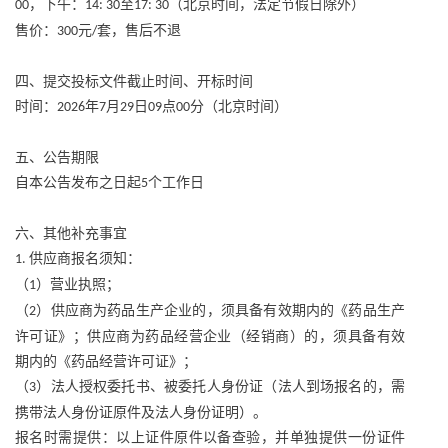
，下午：
至
（北京时间，法定节假日除外）
00
14: 30
17: 30
售价：
元
套，售后不退
300
/
四、提交投标文件截止时间、开标时间
时间：
年
月
日
点
分（北京时间）
2026
7
29
09
00
五、公告期限
自本公告发布之日起
个工作日
5
六、其他补充事宜
供应商报名须知：
1.
（
）营业执照；
1
（
）供应商为药品生产企业的，须具备有效期内的《药品生产
2
许可证》；供应商为药品经营企业（经销商）的，须具备有效
期内的《药品经营许可证》；
（
）法人授权委托书、被委托人身份证（法人到场报名的，需
3
携带法人身份证原件及法人身份证明）。
报名时需提供：以上证件原件以备查验，并单独提供一份证件