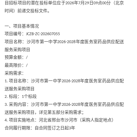
目招标项目的潜在投标单位应于
年
月
日
点
分（北京
2026
7
29
09
00
时间）前递交投标文件。
一、项目基本情况
项目编号：
JCZB-ZC-202607055
项目名称：沙河市第一中学
年度医务室药品供应配送
2026-2028
服务采购项目
预算金额：
/
最高限价：
/
采购需求：
项目名称：沙河市第一中学
年度医务室药品供应配
1.
2026-2028
送服务采购项目
标段：
个标段
2.
1
采购内容：沙河市第一中学
年度医务室药品供应配
3.
2026-2028
送服务采购项目，详见第五部分采购需求；
项目实施地点：河北省邢台市沙河市（采购人指定地点）
4.
合同履行期限：自合同签订之日起
年
3