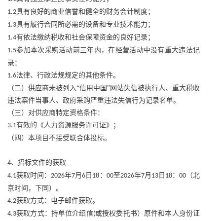
具有良好的商业信誉和健全的财务会计制度；
1.2
具有履行合同所必需的设备和专业技术能力；
1.3
有依法缴纳税收和社会保障资金的良好记录；
1.4
参加本次采购活动前三年内，在经营活动中没有重大违法记
1.5
录：
法律、行政法规规定的其他条件。
1.6
（二）供应商未被列入
“信用中国”网站失信被执行人、重大税收
违法案件当事人、政府采购严重违法失信行为记录名单。
（三）对供应商特定资格条件：
有效的《人力资源服务许可证》；
3.1
（四）本项目不接受联合体投标。
、招标文件的获取
4
获取时间：
年
月
日
：
至
年
月
日
：
（北
4.1
2026
7
6
18
00
2026
7
13
18
00
京时间，下同）。
获取方式：电子邮件获取。
4.2
获取方式：持单位介绍信
或授权委托书）原件和本人身份证
4.3
(