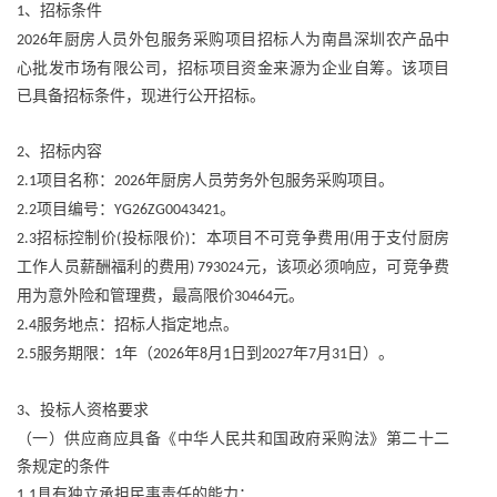
、招标条件
1
年厨房人员外包服务采购项目招标人为南昌深圳农产品中
2026
心批发市场有限公司，招标项目资金来源为企业自筹。该项目
已具备招标条件，现进行公开招标。
、招标内容
2
项目名称：
年厨房人员劳务外包服务采购项目。
2.1
2026
项目编号：
。
2.2
YG26ZG0043421
招标控制价
投标限价
：本项目不可竞争费用
用于支付厨房
2.3
(
)
(
工作人员薪酬福利的费用
元，该项必须响应，可竞争费
) 793024
用为意外险和管理费，最高限价
元。
30464
服务地点：招标人指定地点。
2.4
服务期限：
年（
年
月
日到
年
月
日）。
2.5
1
2026
8
1
2027
7
31
、投标人资格要求
3
（一）供应商应具备《中华人民共和国政府采购法》第二十二
条规定的条件
具有独立承担民事责任的能力；
1.1