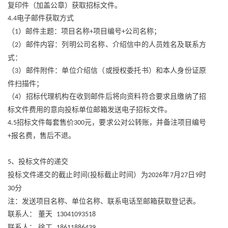
复印件（加盖公章）获取招标文件。
电子邮件获取方式
4.4
（
）邮件主题：项目名称
项目编号
公司名称；
1
+
+
（
）邮件内容：列明公司名称、介绍信中的人员姓名及联系方
2
式：
（
）邮件附件：单位介绍信（或授权委托书）和本人身份证原
3
件扫描件；
（
）招标代理机构在收到邮件后将向资料符合要求且缴纳了招
4
标文件费用的意向投标单位邮箱发送电子招标文件。
招标文件每套售价
元，要求公对公转账，并备注项目编号
4.5
300
报名费，售后不退。
+
、投标文件的递交
5
投标文件递交的截止时间
投标截止时间）为
年
月
日
时
(
2026
7
27
9
分
30
注：发送项目名称、单位名称、联系电话至邮箱获取登记表。
联系人：
董天
13041093518
联系人：
徐工
18611886439