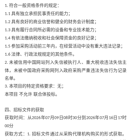
符合一般资格条件的规定：
1.
具有独立承担民事责任的能力；
1.1
具有良好的商业信誉和健全的财务会计制度；
1.2
具有履行合同所必需的设备和专业技术能力；
1.3
有依法缴纳税收和社会保障资金的良好记录；
1.4
参加采购活动前三年内，在经营活动中没有重大违法记录；
1.5
法律、行政法规规定的其他条件。
1.6
未被信用中国网站列入失信被执行人、重大税收违法失信主
2.
体，未被中国政府采购网列入政府采购严重违法失信行为记录
名单。
本项目的特定资格要求：无；
3.
本项目
不允许
联合体投标。
四、招标文件的获取
获取时间：从
年
月
日
时
分到
年
月
日
时
2026
07
09
08
30
2026
07
16
17
分
00
获取方式：
招标文件通过从采购代理机构购买的形式获取。
1.