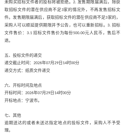
未购买招标文件者的投标将被拒绝。
发售期限届满后，除获
2.
取招标文件的潜在供应商不足
家的情况外，不再发售招标文
3
件。发售期限届满后，获取招标文件的潜在供应商不足
家的，
3
采购人可以顺延提供期限并予公告，也可以重新招标。
招标
3.
文件售价：
招标文件售价为每份
元人民币，售后不
3.1
500.00
退。
五、投标文件的递交
递交截止时间：
年
月
日
时
分
2026
07
29
14
00
递交方式：纸质文件递交
六、开标时间及地点
开标时间：
年
月
日
时
分
2026
07
29
14
00
开标地点：宁波市。
七、其他
逾期送达的或者未送达指定地点的投标文件，采购人不予受
理。