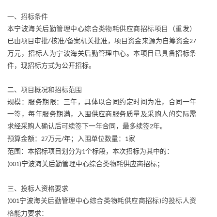
一、招标条件
本宁波海关后勤管理中心综合类物耗供应商招标项目（重发）
已由项目审批
核准
备案机关批准，项目资金来源为自筹资金
/
/
27
万元，招标人为宁波海关后勤管理中心。本项目已具备招标条
件，现招标方式为公开招标。
二、项目概况和招标范围
规模：服务期限：三年，具体以合同约定时间为准，合同一年
一签，每年服务期满，入围供应商服务质量及采购人的实际需
求经采购人确认后可续签下一年合同，最多续签
年。
2
预算金额：
万元
年；入围单位数量：
家
27
/
1
范围：本招标项目划分为
个标段，本次招标为其中的：
1
宁波海关后勤管理中心综合类物耗供应商招标；
(001)
三、投标人资格要求
宁波海关后勤管理中心综合类物耗供应商招标
的投标人资
(001
)
格能力要求：