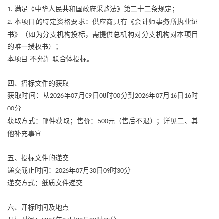
满足《中华人民共和国政府采购法》第二十二条规定；
1.
本项目的特定资格要求：供应商具有《会计师事务所执业证
2.
书》（如为分支机构投标，需提供总机构对分支机构对本项目
的唯一授权书）；
本项目
不允许
联合体投标。
四、招标文件的获取
获取时间：从
年
月
日
时
分到
年
月
日
时
2026
07
09
08
00
2026
07
16
16
分
00
获取方式：邮件获取；售价：
元（售后不退）；详见二、其
500
他补充事宜
五、投标文件的递交
递交截止时间：
年
月
日
时
分
2026
07
30
09
30
递交方式：纸质文件递交
六、开标时间及地点