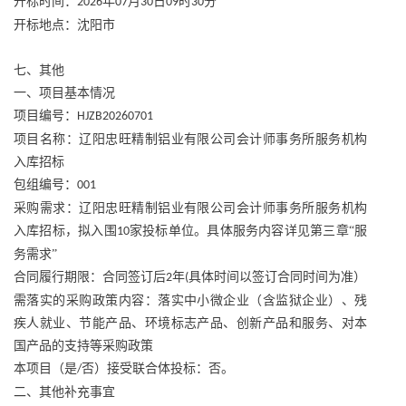
开标时间：
年
月
日
时
分
2026
07
30
09
30
开标地点：沈阳市
七、其他
一、项目基本情况
项目编号：
HJZB20260701
项目名称：辽阳忠旺精制铝业有限公司会计师事务所服务机构
入库招标
包组编号：
001
采购需求：辽阳忠旺精制铝业有限公司会计师事务所服务机构
入库招标，拟入围
家投标单位。具体服务内容详见第三章“服
10
务需求”
合同履行期限：合同签订后
年
具体时间以签订合同时间为准）
2
(
需落实的采购政策内容：落实中小微企业（含监狱企业）、残
疾人就业、节能产品、环境标志产品、创新产品和服务、对本
国产品的支持等采购政策
本项目（是
否）接受联合体投标：否。
/
二、其他补充事宜