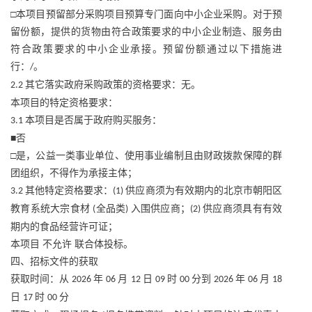
□本项目预留部分采购项目预算专门面向中小企业采购。对于预
留份额，提供的货物由符合政策要求的中小企业制造、服务由
符合政策要求的中小企业承接。预留份额通过以下措施进
行：
。
/
其它落实政府采购政策的资格要求：无。
2.2
本项目的特定资格要求：
本项目是否属于政府购买服务：
3.1
■否
□是，公益一类事业单位、使用事业编制且由财政拨款保障的群
团组织，不得作为承接主体；
其他特定资格要求：
供应商须为有效期内的北京市朝阳区
3.2
(1)
教育系统大宗食材
全品类
入围供应商；
供应商须具有有效
(
)
(2)
期内的食品经营许可证；
本项目
不允许
联合体投标。
四、招标文件的获取
获取时间：从
年
月
日
时
分到
年
月
2026
06
12
09
00
2026
06
18
日
时
分
17
00