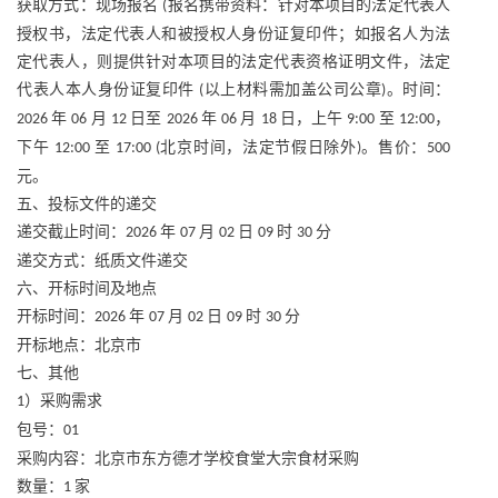
获取方式：现场报名
报名携带资料：针对本项目的法定代表人
(
授权书，法定代表人和被授权人身份证复印件；如报名人为法
定代表人，则提供针对本项目的法定代表资格证明文件，法定
代表人本人身份证复印件
以上材料需加盖公司公章
。时间：
(
)
年
月
日至
年
月
日，上午
至
，
2026
06
12
2026
06
18
9:00
12:00
下午
至
北京时间，法定节假日除外
。售价：
12:00
17:00 (
)
500
元。
五、投标文件的递交
递交截止时间：
年
月
日
时
分
2026
07
02
09
30
递交方式：纸质文件递交
六、开标时间及地点
开标时间：
年
月
日
时
分
2026
07
02
09
30
开标地点：北京市
七、其他
）采购需求
1
包号：
01
采购内容：北京市东方德才学校食堂大宗食材采购
数量：
家
1