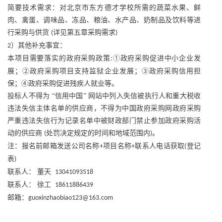
简要技术需求：对北京市东方德才学校所需的蔬菜水果、鲜
肉、禽蛋、调味品、冻品、粮油、水产品、奶制品及饮料等进
行采购与供货
详见第五章采购需求
(
)
）其他补充事宜：
2
本项目需要落实的政府采购政策
①政府采购促进中小企业发
:
展；②政府采购项目支持监狱企业发展；③政府采购信用担
保；④政府采购促进残疾人就业等。
投标人不得为
“信用中国” 网站中列入失信被执行人和重大税收
违法失信主体名单的供应商，不得为中国政府采购网政府采购
严重违法失信行为记录名单中被财政部门禁止参加政府采购活
动的供应商
处罚决定规定的时间和地域范围内
。
(
)
注：报名前邮箱发送公司名称
项目名称
联系人电话获取
登记
+
+
(
表
)
联系人：
董天
13041093518
联系人：
徐工
18611886439
邮箱：
guoxinzhaobiao123@163.com