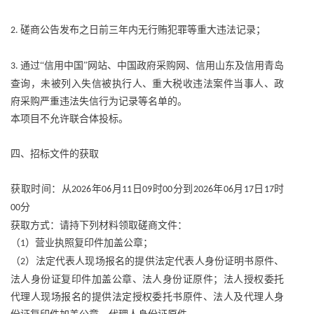
磋商公告发布之日前三年内无行贿犯罪等重大违法记录；
2.
通过“信用中国”网站、中国政府采购网、信用山东及信用青岛
3.
查询，未被列入失信被执行人、重大税收违法案件当事人、政
府采购严重违法失信行为记录等名单的。
本项目不允许联合体投标。
四、招标文件的获取
获取时间：从
年
月
日
时
分到
年
月
日
时
2026
06
11
09
00
2026
06
17
17
分
00
获取方式：请持下列材料领取磋商文件：
（
）营业执照复印件加盖公章；
1
（
）法定代表人现场报名的提供法定代表人身份证明书原件、
2
法人身份证复印件加盖公章、法人身份证原件；法人授权委托
代理人现场报名的提供法定授权委托书原件、法人及代理人身