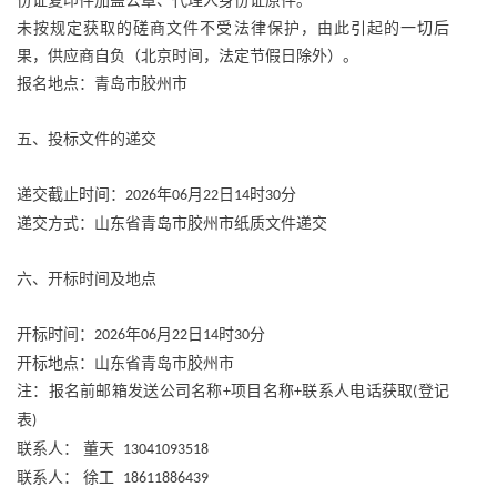
份证复印件加盖公章、代理人身份证原件。
未按规定获取的磋商文件不受法律保护，由此引起的一切后
果，供应商自负（北京时间，法定节假日除外）。
报名地点：青岛市胶州市
五、投标文件的递交
递交截止时间：
年
月
日
时
分
2026
06
22
14
30
递交方式：山东省青岛市胶州市纸质文件递交
六、开标时间及地点
开标时间：
年
月
日
时
分
2026
06
22
14
30
开标地点：山东省青岛市胶州市
注：报名前邮箱发送公司名称
项目名称
联系人电话获取
登记
+
+
(
表
)
联系人：
董天
13041093518
联系人：
徐工
18611886439