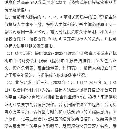
铺货自营商品
数量至少
个（按格式提供投标物资品类
SKU
100
清单及承诺）。
注：若投标人提供的
、
、
、
项相关资质中的证书登记主体
b
c
d
e
与投标人主体不一致，投标人主体和该证书主体必须属于同一
总公司或同一集团公司，需同时提供关联关系证明、相关企业
授权委托书，授权委托书中须明确其与投标人的关系，并认可
投标人使用其相关资质证书。
【
】财务要求：提供
年度经会计师事务所或审计机
2
2023 - 2025
构审计的财务会计报表（提供审计报告扫描件，至少包括正
文、资产负债表、现金流量表、利润表），投标人的成立时间
少于规定年份的，应提供成立以来的财务状况。
【
】业绩要求：近三年（
年
月
日至
年
月
3
2023
1
1
2026
5
31
日）以合同签订时间为准，投标人须至少提供其自营平台与其
他平台
系统
商城
对接销售合作业绩
份。投标人须提供能
/
/
/
1
证明业绩要求的合同扫描件。合同扫描件须至少包含：合同买
卖双方盖章页、合同签订时间和业绩要求中的关键信息页。至
少提供一张与业绩合同相对应的结算发票扫描件，发票需提供
税务局发票查验平台查验截图，发票须包含开票双方名称、发