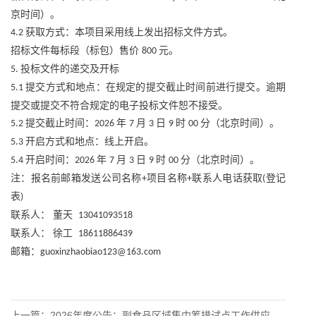
京时间）。
获取方式：本项目采用线上发出招标文件方式。
4.2
招标文件每标段（标包）售价
元。
800
投标文件的递交及开标
5.
提交方式和地点：在规定的提交截止时间前进行提交。逾期
5.1
提交或提交不符合规定的电子投标文件恕不接受。
提交截止时间：
年
月
日
时
分（北京时间）。
5.2
2026
7
3
9
00
开启方式和地点：线上开启。
5.3
开启时间：
年
月
日
时
分（北京时间）。
5.4
2026
7
3
9
00
注：报名前邮箱发送公司名称
项目名称
联系人电话获取
登记
+
+
(
表
)
联系人：
董天
13041093518
联系人：
徐工
18611886439
邮箱：
guoxinzhaobiao123@163.com
上一篇：
2026年度公告：副食品区域集中筹措试点工作供应商入围采购项