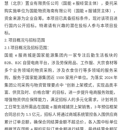
慧（北京）置业有限责任公司（国能
服经营主体），委托采
e
购实施单位为国能物资海南有限公司（国能
服铺货主体），
e
资金来源为企业自筹。本项目已具备招标条件，现对该项目进
行国内公开招标。特邀请有兴趣的潜在投标人参与本项目投
标。
项目概况与招标范围
2.
项目概况及招标范围：
2.1
国能
服商城是国家能源集团内一家专注后勤生活板块的
e
、
自营电商平台，涉及劳保用品、工作服、大宗食材等
B2B
B2C
多个业务领域的物资采购，涉及衣食住行等多领域的服务采
购，服务于国家能源集团近
家用户单位。为落实
年
1500
2024
集团公司采购与物资管理要点中 “创新上架模式，实现品类丰
富、供货及时、价格合理” 的目标，进一步提升电商服务效能，
增强物资供应保障能力，满足招标人的多元化需求，计划将员
工日常生活所需品在国能
服商城铺货上架销售，
年预估框架
e
3
合同总价为
亿元，招标人将通过商城系统管控各入围供应商
1.5
累计订单总额，确保合同结算金额不超总价，各入围中标单位
根据其在国能
服的实际订单金额进行结算，最终结算金额区
e