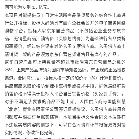
间可能为
到
亿元。
0
1.5
本项目对能提供员工日常生活所需品供货服务的综合性电商进
行公开招标，投标人必须具有面向全社会公开的电子商务网络
购物平台，投标人以京东自营商品（不包括企业业务专属商
品、无销量商品）销售价（买家划线价）为基础进行各品类折
扣率报价，经过综合评审最终入围
家供应商。入围供应商申
3
请铺货上架的产品须为京东自营在架销售且有库存的产品，非
京东自营产品可上架数量不超过审批后京东自营商品总数的
，上架产品品牌须为国内市场知名品牌，有正规的正品授权
25%
渠道。合同签订后，招标人按一定的加价率（
）计算销售价，
%
供应商应采取价格防倒挂排查机制或技术手段，确保最终铺货
销售价格不得高于投标人平台自营销售价格（买家到手价），
对于不满足该要求的商品不能上架。入围供应商与国能科慧
（北京）置业有限责任公司签订框架协议，入围供应商共用合
同额度并根据订单据实结算。本项目招标文件合同文本后期在
不违反实质内容的前提下，可以在合同谈判环节根据双方对接
实际情况，修改细化完善。