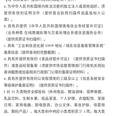
为中华人民共和国境内依法注册的独立法人或其他组织，须
a.
提供有效的证明文件（提供营业执照扫描件加盖投标人公
章）。
具有并提供《中华人民共和国增值电信业务经营许可证》
b.
（业务种类 在线数据处理与交易处理业务或信息服务业务）
（提供资质证书扫描件）。
具有 “工业和信息化部
地址
域名信息备案管理系统”
c.
ICP/IP
/
备案信息（提供查询的完整截图）。
具有并提供有效的《食品经营许可证》（提供资质证书扫描
d.
件）或食品经营备案（须提供市场监督管理部门行政机关网站
查询截图或加盖相关行政部门公章的备案证明材料）。
具有并提供有效的公安部颁发的三级及以上《信息系统安全
e.
等级保护备案证明》（提供资质证书扫描件）。
对
大类物资全部投标（休闲食品、粮油调味、营养保健、
f.
15
乳品饮料、生鲜水果、纸品家清、个人护理、衣服配饰、家居
日用、家用电器、厨电厨具、办公文体、美妆护肤、母婴用
品、数码产品），每大类别中响应小类类别至少
项。每大类
1