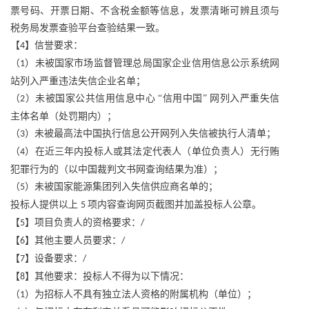
票号码、开票日期、不含税金额等信息，发票清晰可辨且须与
税务局发票查验平台查验结果一致。
【
】信誉要求：
4
（
）未被国家市场监督管理总局国家企业信用信息公示系统网
1
站列入严重违法失信企业名单；
（
）未被国家公共信用信息中心 “信用中国” 网列入严重失信
2
主体名单（处罚期内）；
（
）未被最高法中国执行信息公开网列入失信被执行人清单；
3
（
）在近三年内投标人或其法定代表人（单位负责人）无行贿
4
犯罪行为的（以中国裁判文书网查询结果为准）；
（
）未被国家能源集团列入失信供应商名单的；
5
投标人提供以上
项内容查询网页截图并加盖投标人公章。
5
【
】项目负责人的资格要求：
5
/
【
】其他主要人员要求：
6
/
【
】设备要求：
7
/
【
】其他要求：投标人不得为以下情况：
8
（
）为招标人不具有独立法人资格的附属机构（单位）；
1