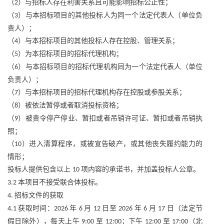
（
）与招标人存在利害关系且可能影响招标公正性；
2
（
）与本招标项目的其他投标人为同一个法定代表人（单位负
3
责人）；
（
）与本招标项目的其他投标人存在控股、管理关系；
4
（
）为本招标项目的招标代理机构；
5
（
）与本招标项目的招标代理机构同为一个法定代表人（单位
6
负责人）；
（
）与本招标项目的招标代理机构存在控股或参股关系；
7
（
）被依法暂停或者取消投标资格；
8
（
）被责令停产停业、暂扣或者吊销许可证、暂扣或者吊销执
9
照；
（
）进入清算程序，或被宣告破产，或其他丧失履约能力的
10
情形；
投标人提供包含以上
项内容的承诺书，并加盖投标人公章。
10
本项目不接受联合体投标。
3.2
招标文件的获取
4.
获取时间：
年
月
日至
年
月
日（法定节
4.1
2026
6
12
2026
6
17
假日除外），每天上午
至
；下午
至
（北
9:00
12:00
12:00
17:00