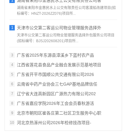
1
湖南省耒阳市金惠民水上公交有限责任公司客
湖南省耒阳市金惠民水上公交有限责任公司客渡船改建项目(招
标编号：HNZT-2026ZZ076)项目所...
1
天津市公交第二客运公司物业管理服务选择外
天津市公交第二客运公司物业管理服务选择外包服务公司项目
(招标编号：BJSJ202608201)项目所...
广东省2025年东源县漳溪乡下蓝村农产品
3
江西省莲花县食品产业融合发展示范基地项目
4
广东省开平市国顺公共交通有限公司2026
5
云南省中药产业协会三七GAP基地品牌信任
6
辽宁省大连高新园区广源热力有限公司202
7
广东省嘉应学院2026年工会会员春秋游活
8
北京市朝阳区崔各庄第二社区卫生服务中心职
9
河北京热涿州公司2026年检修技改项目-
10