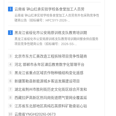
1
云南省 钟山红承实验学校各食堂加工人员劳
云南省 钟山红承实验学校各食堂加工人员劳务外包采购竞争性
磋商公告（招标编号：HFCSYY‑2026‑...
1
黑龙江省绥化市公安局原训练支队教育培训期
黑龙江省绥化市公安局原训练支队教育培训期间餐食供应服务
项目竞争性磋商公告（招标编号：2026‑SS‑...
北京市东方汇美改造工程拆除项目竞争性磋商
3
河北 邯郸市永年区课后教育数字化管理平台
4
黑龙江省重点区域农作物种植结构变化遥感
5
新疆策勒县新能源城乡客运发展建设项目
6
湖北省荆州市胜利街历史文化街区综合开发和
7
西藏拉萨高新区热玛岗街道燃气管网全覆盖延
8
江苏省东北部地区高纯石英原料矿勘查岩心钻
9
云南省YNGH[2026]-0673
10