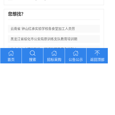
您想找？
云南省 钟山红承实验学校各食堂加工人员劳
黑龙江省绥化市公安局原训练支队教育培训期
北京市东方汇美改造工程拆除项目竞争性磋商
首页
河北 邯郸市永年区课后教育数字化管理平台
搜索
招标采购
公告公示
返回顶部
黑龙江省重点区域农作物种植结构变化遥感
Copyright © 2012-2026 中招招标网 版权所有 网站备案号：
京
ICP备2023026371号-2