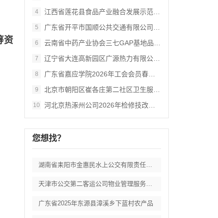
江西省莲花县食品产业融合发展示范基地项目
4
广东省开平市国顺公共交通有限公司2026
5
筹资
云南省中药产业协会三七GAP基地品牌信任
6
辽宁省大连高新园区广源热力有限公司202
7
广东省嘉应学院2026年工会会员春秋游活
8
北京市朝阳区崔各庄第二社区卫生服务中心职
9
河北京热涿州公司2026年检修技改项目-
10
您想找？
湖南省耒阳市金惠民水上公交有限责任公司客
天津市公交第二客运公司物业管理服务选择外
广东省2025年东源县漳溪乡下蓝村农产品