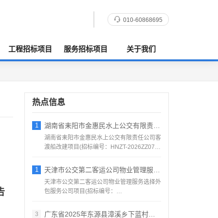
010-60868695
工程招标项目
服务招标项目
关于我们
热点信息
1
湖南省耒阳市金惠民水上公交有限责任公司客
湖南省耒阳市金惠民水上公交有限责任公司客
渡船改建项目(招标编号：HNZT-2026ZZ076)
项目所...
1
天津市公交第二客运公司物业管理服务选择外
天津市公交第二客运公司物业管理服务选择外
告
包服务公司项目(招标编号：
BJSJ202608201)项目所...
广东省2025年东源县漳溪乡下蓝村农产品
3