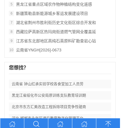
黑龙江省重点区域农作物种植结构变化遥感
5
新疆策勒县新能源城乡客运发展建设项目
6
湖北省荆州市胜利街历史文化街区综合开发和
7
西藏拉萨高新区热玛岗街道燃气管网全覆盖延
8
江苏省东北部地区高纯石英原料矿勘查岩心钻
9
云南省YNGH[2026]-0673
10
您想找？
云南省 钟山红承实验学校各食堂加工人员劳
黑龙江省绥化市公安局原训练支队教育培训期
北京市东方汇美改造工程拆除项目竞争性磋商
河北 邯郸市永年区课后教育数字化管理平台