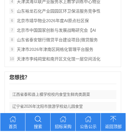
天津滨海众联产业服务水上教学训练中心物业
4
山东裕龙石化产业园园区环卫保洁服务竞争性
5
北京市靖华物业2026年度AI原点社区保
6
北京市中国国家创新与发展战略研究会【AI
7
山东省泰安银行微贷平台建设项目(微贷服务
8
天津市2026年津南区网格化管理平台服务
9
天津市李纯祠堂和南开区文化馆一层空间活化
10
您想找？
江西省泰和县上模学校校内食堂生鲜肉类蔬菜
辽宁省2026年沈阳市旅游学校幼儿园食堂
广东省若铂三产融合“AI+水产”产业集群
首页
搜索
招标采购
公告公示
返回顶部
天津滨海众联产业服务水上教学训练中心物业