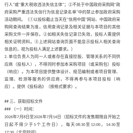
行人”或“重大税收违法失信主体”；②不处于中国政府采购网“政
府采购严重违法失信行为信息记录名单”中的禁止参加政府采购
活动期间。（①以投标截止当天在“信用中国”网站、中国政府采
购网查询结果为准，信用查询记录及相关证据与本项目的其他
采购文件一并保存。②如相关失信记录已失效，投标人需提供
相关证明资料。③上述网站查询页面不能显示投标人相关查询
信息的，视为投标人满足上述要求。）
单位负责人为同一人或者存在直接控股、管理关系的不同供
2.
应商（投标人），不得同时参加本采购项目（或采购包）投标
（响应）。为本项目提供整体设计、规范编制或者项目管理、
监理、检测等服务的供应商，不得再参与本项目投标（响
应）。提供《投标函》（按格式要求）。
三、获取招标文件
##
（一）时间：
###
年
月
日至
年
月
日（招标文件的发售期限自开始之
2026
7
8
2026
7
14
日起不得少于
个工作日），每天
至
，
至
5
08:30
12:00
14:30
（北京时间）
17:30