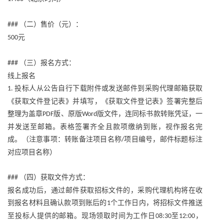
（二）售价（元）：
###
元
500
（三）报名方式：
###
线上报名
投标人从公告自行下载附件或发送邮件到采购代理邮箱获取
1.
《获取文件登记表》并填写，《获取文件登记表》签署完整后
整理为盖章
版、原版
版文件，连同标书款转账凭证，一
PDF
Word
并发送至邮箱。表格签署齐全且款项缴纳到账，视作报名完
成。（注意事项：转账备注项目名称
项目编号，邮件标题标注
/
对应项目名称）
（四）获取文件方式：
###
报名成功后，通过邮件获取招标文件的，采购代理机构将在收
到报名材料且确认款项到账后的
个工作日内，将招标文件推送
1
至投标人提供的邮箱。现场领取时间为工作日
至
，
08:30
12:00