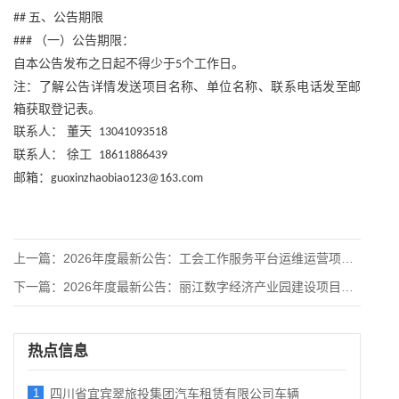
五、公告期限
##
（一）公告期限：
###
自本公告发布之日起不得少于
个工作日。
5
注：了解公告详情发送项目名称、单位名称、联系电话发至邮
箱获取登记表。
联系人：
董天
13041093518
联系人：
徐工
18611886439
邮箱：
guoxinzhaobiao123@163.com
上一篇：
2026年度最新公告：工会工作服务平台运维运营项目招标公告
下一篇：
2026年度最新公告：丽江数字经济产业园建设项目一期—低空经
热点信息
1
四川省宜宾翠旅投集团汽车租赁有限公司车辆