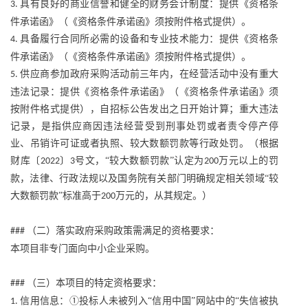
具有良好的商业信誉和健全的财务会计制度：提供《资格条
3.
件承诺函》（《资格条件承诺函》须按附件格式提供）。
具备履行合同所必需的设备和专业技术能力：提供《资格条
4.
件承诺函》（《资格条件承诺函》须按附件格式提供）。
供应商参加政府采购活动前三年内，在经营活动中没有重大
5.
违法记录：提供《资格条件承诺函》（《资格条件承诺函》须
按附件格式提供），自招标公告发出之日开始计算；重大违法
记录，是指供应商因违法经营受到刑事处罚或者责令停产停
业、吊销许可证或者执照、较大数额罚款等行政处罚。（根据
财库〔
〕
号文，“较大数额罚款”认定为
万元以上的罚
2022
3
200
款，法律、行政法规以及国务院有关部门明确规定相关领域“较
大数额罚款”标准高于
万元的，从其规定。）
200
（二）落实政府采购政策需满足的资格要求：
###
本项目非专门面向中小企业采购。
（三）本项目的特定资格要求：
###
信用信息：①投标人未被列入“信用中国”网站中的“失信被执
1.