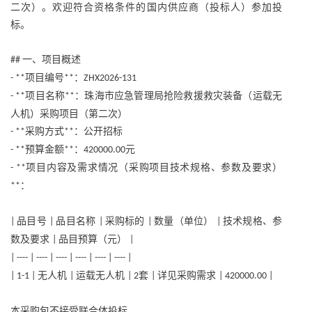
二次）。欢迎符合资格条件的国内供应商（投标人）参加投
标。
一、项目概述
##
项目编号
：
- **
**
ZHX2026-131
项目名称
：珠海市应急管理局抢险救援救灾装备（运载无
- **
**
人机）采购项目（第二次）
采购方式
：公开招标
- **
**
预算金额
：
元
- **
**
420000.00
项目内容及需求情况（采购项目技术规格、参数及要求）
- **
：
**
品目号
品目名称
采购标的
数量（单位）
技术规格、参
|
|
|
|
|
数及要求
品目预算（元）
|
|
| ---- | ---- | ---- | ---- | ---- | ---- |
无人机
运载无人机
套
详见采购需求
| 1-1 |
|
| 2
|
| 420000.00 |
本采购包不接受联合体投标。