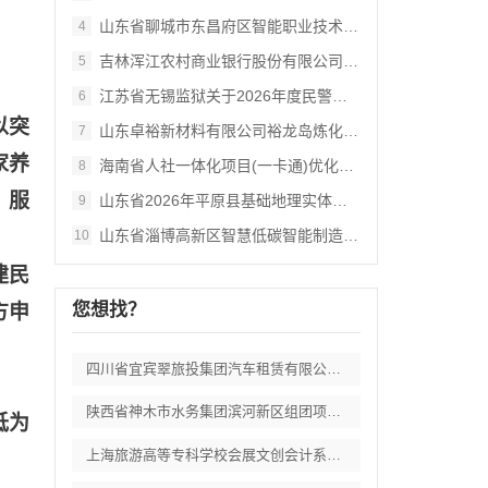
山东省聊城市东昌府区智能职业技术学校教辅
4
吉林浑江农村商业银行股份有限公司2026
5
江苏省无锡监狱关于2026年度民警职工体
6
以突
山东卓裕新材料有限公司裕龙岛炼化一体化项
7
家养
海南省人社一体化项目(一卡通)优化及运维
8
、服
山东省2026年平原县基础地理实体数据省
9
山东省淄博高新区智慧低碳智能制造产业园项
10
建民
您想找？
方申
四川省宜宾翠旅投集团汽车租赁有限公司车辆
陕西省神木市水务集团滨河新区组团项自办公
低为
上海旅游高等专科学校会展文创会计系列实验