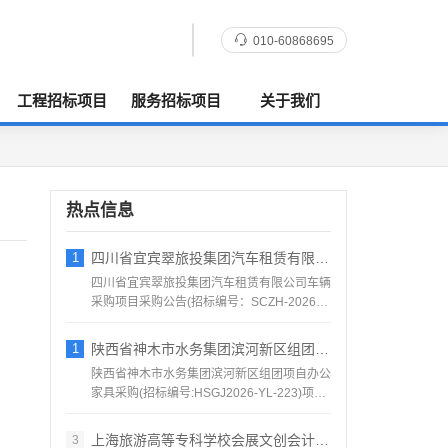
010-60868695
工程招标项目
服务招标项目
关于我们
热点信息
1
四川省宜宾翠旅投集团汽车租赁有限公司车辆
四川省宜宾翠旅投集团汽车租赁有限公司车辆
采购项目采购公告(招标编号：SCZH-2026-
1016号)...
1
陕西省神木市水务集团滨河新区组团项自办公
陕西省神木市水务集团滨河新区组团项自办公
家具采购(招标编号:HSGJ2026-YL-223)项目
所在...
上海旅游高等专科学校会展文创会计系列实验
3