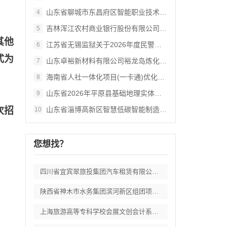
山东省聊城市东昌府区智能职业技术学校教辅
4
吉林浑江农村商业银行股份有限公司2026
5
其他
江苏省无锡监狱关于2026年度民警职工体
6
式为
山东卓裕新材料有限公司裕龙岛炼化一体化项
7
海南省人社一体化项目(一卡通)优化及运维
8
山东省2026年平原县基础地理实体数据省
9
次招
山东省淄博高新区智慧低碳智能制造产业园项
10
您想找？
四川省宜宾翠旅投集团汽车租赁有限公司车辆
陕西省神木市水务集团滨河新区组团项自办公
上海旅游高等专科学校会展文创会计系列实验