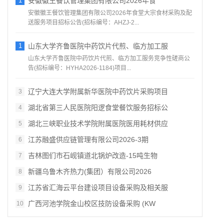
1
安徽徽王餐饮管理集团有限公司2026年食
安徽徽王餐饮管理集团有限公司2026年食堂大宗食材采购及配
送服务项目招标公告(招标编号：AHZJ-2...
1
山东大学齐鲁医院中药饮片代煎、临方加工服
山东大学齐鲁医院中药饮片代煎、临方加工服务竞争性磋商公
告(招标编号：HYHA2026-1184)项目...
辽宁大连大学附属新华医院中药饮片采购项目
3
湖北省第三人民医院阳逻食堂餐饮服务招标公
4
湖北三峡职业技术学院附属医院医用耗材供应
5
江苏融盛供应链管理有限公司2026‑3期
6
吉林图们市石岘镇道北锅炉改造‑15吨生物
7
新疆乌鲁木齐热力(集团）有限公司2026
8
江苏省汇海云平台建设项目设备采购及相关服
9
广西河池学院金山校区技防设备采购 (KW
10