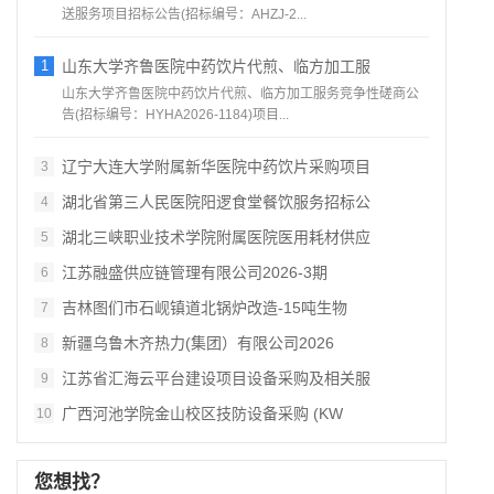
送服务项目招标公告(招标编号：AHZJ-2...
1
山东大学齐鲁医院中药饮片代煎、临方加工服
山东大学齐鲁医院中药饮片代煎、临方加工服务竞争性磋商公
告(招标编号：HYHA2026-1184)项目...
辽宁大连大学附属新华医院中药饮片采购项目
3
湖北省第三人民医院阳逻食堂餐饮服务招标公
4
湖北三峡职业技术学院附属医院医用耗材供应
5
江苏融盛供应链管理有限公司2026‑3期
6
吉林图们市石岘镇道北锅炉改造‑15吨生物
7
新疆乌鲁木齐热力(集团）有限公司2026
8
江苏省汇海云平台建设项目设备采购及相关服
9
广西河池学院金山校区技防设备采购 (KW
10
您想找？