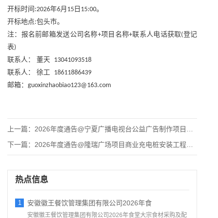
开标时间
年
月
日
。
:2026
6
15
15:00
开标地点
包头市。
:
注：报名前邮箱发送公司名称
项目名称
联系人电话获取
登记
+
+
(
表
)
联系人：
董天
13041093518
联系人：
徐工
18611886439
邮箱：
guoxinzhaobiao123@163.com
上一篇：
2026年度通告@宁夏广播电视台公益广告制作项目竞争性磋商招
下一篇：
2026年度通告@隆瑞广场项目商业充电桩安装工程招标公告
热点信息
1
安徽徽王餐饮管理集团有限公司2026年食
安徽徽王餐饮管理集团有限公司2026年食堂大宗食材采购及配