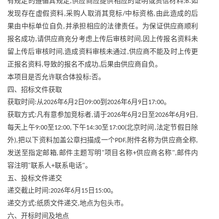
有规定的遵循其规定
供应商应提供相应的证明或资信材料
如
,
;B.
发现存在虚假资料
采购人取消其竞标
中标资格
由此造成的后
,
/
,
果由中标单位自负
并承担相应的法律责任。为保证供应商顺利
,
报名成功
请供应商充分考虑上传后审核时间
因上传报名资料未
,
,
留上传后审核时间
造成资料审核未通过
供应商不能及时上传更
,
,
正报名资料
导致的报名不成功
后果由供应商自负。
,
,
本项目是否允许联合体投标
否。
:
四、招标文件获取
获取时间
从
年
月
日
到
年
月
日
。
:
2026
6
2
09:00
2026
6
9
17:00
获取方式
凡有意参加竞标者
请于
年
月
日至
年
月
日
:
,
2026
6
2
2026
6
9
,
每天上午
至
下午
至
北京时间
法定节假日除
9:00
12:00,
14:30
17:00(
,
外
把以下资料加盖公章扫描成一个
附件名称为供应商全称
),
PDF,
,
发送至指定邮箱
邮件主题写明
项目名称
供应商名称
邮件内
,
"
+
",
容注明
联系人
联系电话
。
"
+
"
五、投标文件递交
递交截止时间
年
月
日
。
:2026
6
15
15:00
递交方式
纸质文件递交
地点为包头市。
:
,
六、开标时间及地点