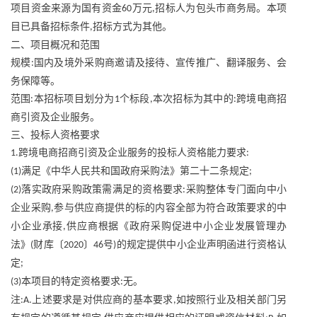
项目资金来源为国有资金
万元
招标人为包头市商务局。本项
60
,
目已具备招标条件
招标方式为其他。
,
二、项目概况和范围
规模
国内及境外采购商邀请及接待、宣传推广、翻译服务、会
:
务保障等。
范围
本招标项目划分为
个标段
本次招标为其中的
跨境电商招
:
1
,
:
商引资及企业服务。
三、投标人资格要求
跨境电商招商引资及企业服务的投标人资格能力要求
1.
:
满足《中华人民共和国政府采购法》第二十二条规定
(1)
;
落实政府采购政策需满足的资格要求
采购整体专门面向中小
(2)
:
企业采购
参与供应商提供的标的内容全部为符合政策要求的中
,
小企业承接
供应商根据《政府采购促进中小企业发展管理办
,
法》
财库〔
〕
号
的规定提供中小企业声明函进行资格认
(
2020
46
)
定
;
本项目的特定资格要求
无。
(3)
:
注
上述要求是对供应商的基本要求
如按照行业及相关部门另
:A.
,