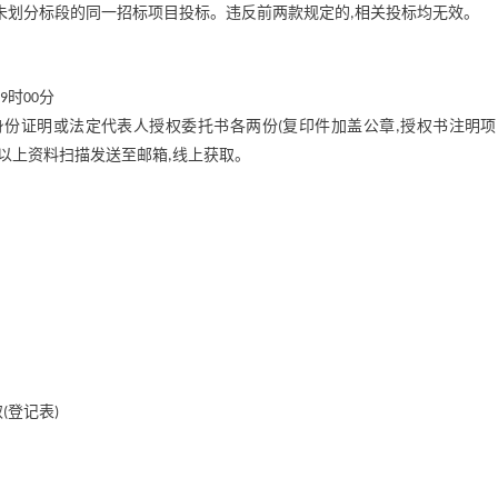
未划分标段的同一招标项目投标。违反前两款规定的
相关投标均无效。
,
时
分
9
00
身份证明或法定代表人授权委托书各两份
复印件加盖公章
授权书注明项
(
,
以上资料扫描发送至邮箱
线上获取。
,
取
登记表
(
)