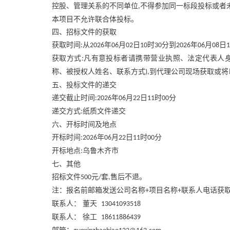
控股、管理关系的不同单位
不得参加同一标段投标或者
,
本项目不允许联合体投标。
四、招标文件的获取
获取时间
从
年
月
日
时
分到
年
月
日
:
2026
06
02
10
30
2026
06
08
1
获取方式
凡有意投标者请携带营业执照、法定代表人
:
称、被授权人姓名、联系方式
到代理公司现场获取或将
),
五、投标文件的递交
递交截止时间
年
月
日
时
分
:2026
06
22
11
00
递交方式
纸质文件递交
:
六、开标时间及地点
开标时间
年
月
日
时
分
:2026
06
22
11
00
开标地点
乌鲁木齐市
:
七、其他
招标文件
元
套
售后不退。
500
/
,
注：报名前邮箱发送公司名称
项目名称
联系人电话获
+
+
联系人：
董天
13041093518
联系人：
徐工
18611886439