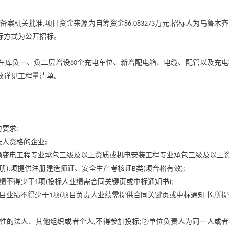
备案机关批准
项目资金来源为自筹资金
万元
招标人为乌鲁木齐
,
86.083273
,
标方式为公开招标。
车库负一、负二层增设
个充电车位、新增配电箱、电缆、配管以及充电
80
数详见工程量清单。
力要求
:
法人资格的企业
;
输变电工程专业承包三级及以上资质或机电安装工程专业承包三级及以上
册
须提供注册建造师证、安全生产考核证
类
须合格有效
),
B
(
);
绩不得少于
项
投标人业绩需合同关键页或中标通知书
1
(
);
目业绩不得少于
项
项目负责人业绩需提供合同关键页或中标通知书
所提
1
(
,
性的法人、其他组织或者个人
不得参加投标
②单位负责人为同一人或者
,
;