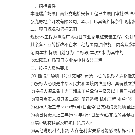
一、招标条件
本隆瑞广场项目商业充电桩安装工程已由项目审批
核准
/
/
弘光房地产开发有限公司。本项目已具备招标条件
现招
,
二、项目概况和招标范围
规模
本工程为隆瑞广场项目商业充电桩安装工程。公建
:
其余各专业的拆改不在本工程范围内
具体施工内容及参
,
范围
本招标项目划分为
个标段
本次招标为其中的
:
1
,
:
隆瑞广场项目商业充电桩安装工程
(001)
;
三、投标人资格要求
隆瑞广场项目商业充电桩安装工程
的投标人资格能
(001
)
投标人必须是中华人民共和国境内注册的、具有独立
(1)
投标人须具备电力工程施工总承包三级及以上资质或
(2)
项目负责人须具备二级注册建造师
机电工程
本单位注
(3)
(
,
投标人近三年
年
月
日至今
已完成的类似项目业
(4)
(2023
1
1
)
项目负责人近三年
年
月
日至今
已完成的类似项
(5)
(2023
1
1
)
业绩证明材料需反映项目负责人
);
其他说明
①与招标人存在利害关系可能影响招标公正
(6)
: