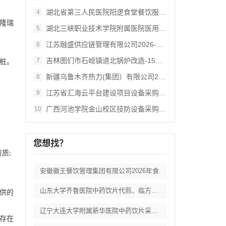
湖北省第三人民医院阳逻食堂餐饮服务招标公
4
隆瑞
湖北三峡职业技术学院附属医院医用耗材供应
5
江苏融盛供应链管理有限公司2026‑3期
6
吉林图们市石岘镇道北锅炉改造‑15吨生物
7
桩。
新疆乌鲁木齐热力(集团）有限公司2026
8
江苏省汇海云平台建设项目设备采购及相关服
9
广西河池学院金山校区技防设备采购 (KW
10
您想找？
资质
;
安徽徽王餐饮管理集团有限公司2026年食
山东大学齐鲁医院中药饮片代煎、临方加工服
供的
辽宁大连大学附属新华医院中药饮片采购项目
存在