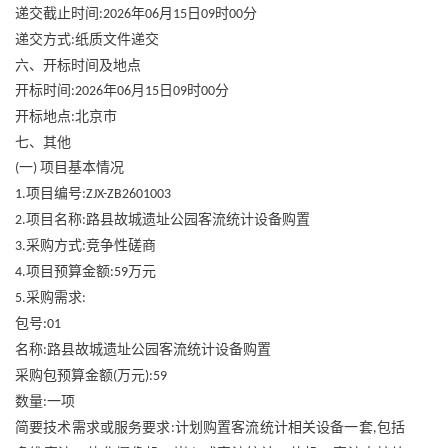
递交截止时间
年
月
日
时
分
:2026
06
15
09
00
递交方式
纸质文件递交
:
六、开标时间及地点
开标时间
年
月
日
时
分
:2026
06
15
09
00
开标地点
北京市
:
七、其他
一
项目基本情况
(
)
项目编号
1.
:ZJX-ZB2601003
项目名称
路县故城遗址公园客流统计设备购置
2.
:
采购方式
竞争性磋商
3.
:
项目预算金额
万元
4.
:59
采购需求
5.
:
包号
:01
名称
路县故城遗址公园客流统计设备购置
:
采购包预算金额
万元
(
):59
数量
一项
:
简要技术需求或服务要求
计划购置客流统计相关设备一套
包括
:
,