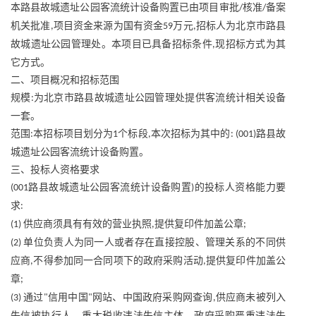
本路县故城遗址公园客流统计设备购置已由项目审批
核准
备案
/
/
机关批准
项目资金来源为国有资金
万元
招标人为北京市路县
,
59
,
故城遗址公园管理处。本项目已具备招标条件
现招标方式为其
,
它方式。
二、项目概况和招标范围
规模
为北京市路县故城遗址公园管理处提供客流统计相关设备
:
一套。
范围
本招标项目划分为
个标段
本次招标为其中的
路县故
:
1
,
: (001)
城遗址公园客流统计设备购置。
三、投标人资格要求
路县故城遗址公园客流统计设备购置
的投标人资格能力要
(001
)
求
:
供应商须具有有效的营业执照
提供复印件加盖公章
(1)
,
;
单位负责人为同一人或者存在直接控股、管理关系的不同供
(2)
应商
不得参加同一合同项下的政府采购活动
提供复印件加盖公
,
,
章
;
通过
信用中国
网站、中国政府采购网查询
供应商未被列入
(3)
"
"
,
失信被执行人、重大税收违法失信主体、政府采购严重违法失