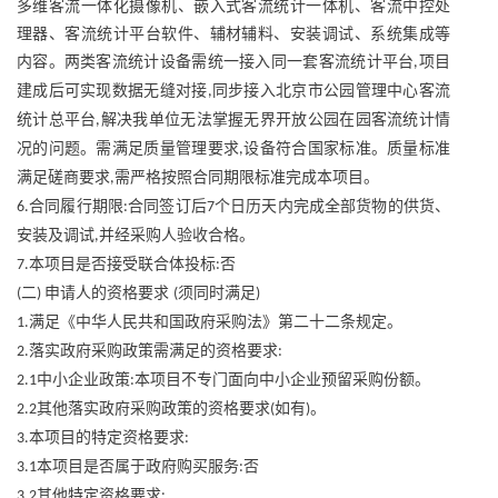
多维客流一体化摄像机、嵌入式客流统计一体机、客流中控处
理器、客流统计平台软件、辅材辅料、安装调试、系统集成等
内容。两类客流统计设备需统一接入同一套客流统计平台
项目
,
建成后可实现数据无缝对接
同步接入北京市公园管理中心客流
,
统计总平台
解决我单位无法掌握无界开放公园在园客流统计情
,
况的问题。需满足质量管理要求
设备符合国家标准。质量标准
,
满足磋商要求
需严格按照合同期限标准完成本项目。
,
合同履行期限
合同签订后
个日历天内完成全部货物的供货、
6.
:
7
安装及调试
并经采购人验收合格。
,
本项目是否接受联合体投标
否
7.
:
二
申请人的资格要求
须同时满足
(
)
(
)
满足《中华人民共和国政府采购法》第二十二条规定。
1.
落实政府采购政策需满足的资格要求
2.
:
中小企业政策
本项目不专门面向中小企业预留采购份额。
2.1
:
其他落实政府采购政策的资格要求
如有
。
2.2
(
)
本项目的特定资格要求
3.
:
本项目是否属于政府购买服务
否
3.1
:
其他特定资格要求
3.2
: