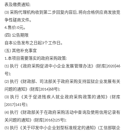
表及缴费通知
;
采购代理机构收到第二步回复内容后
将向合格供应商发放竞
(3)
,
争性磋商文件。
售价
元。
4.
:0
四
公告期限
(
)
自本公告发布之日起
个工作日。
3
五
其他补充事宜
(
)
本项目需要落实的政府采购政策
1.
:
执行《政府采购促进中小企业发展管理办法》
财库
(1)
(
[2020]46
号
);
执行《财政部、司法部关于政府采购支持监狱企业发展有关
(2)
问题的通知》
财库
号
(
[2014]68
);
执行《关于促进残疾人就业政府采购政策的通知》
财库
(3)
(
号
[2017]141
);
执行《财政部关于在政府采购活动中查询及使用信用记录有
(4)
关问题的通知》
财库
号
(
[2016]125
);
执行《关于印发中小企业划型标准规定的通知》
工信部联企
(5)
(