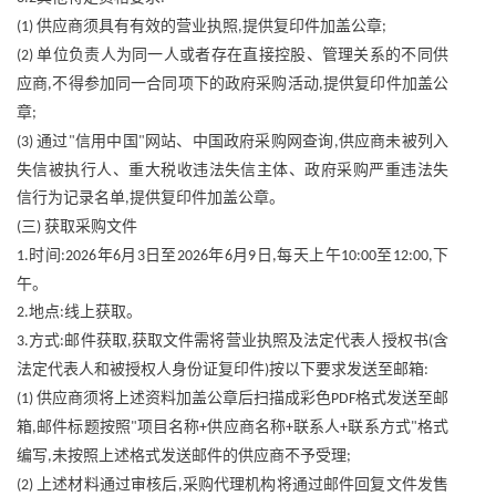
供应商须具有有效的营业执照
提供复印件加盖公章
(1)
,
;
单位负责人为同一人或者存在直接控股、管理关系的不同供
(2)
应商
不得参加同一合同项下的政府采购活动
提供复印件加盖公
,
,
章
;
通过
信用中国
网站、中国政府采购网查询
供应商未被列入
(3)
"
"
,
失信被执行人、重大税收违法失信主体、政府采购严重违法失
信行为记录名单
提供复印件加盖公章。
,
三
获取采购文件
(
)
时间
年
月
日至
年
月
日
每天上午
至
下
1.
:2026
6
3
2026
6
9
,
10:00
12:00,
午。
地点
线上获取。
2.
:
方式
邮件获取
获取文件需将营业执照及法定代表人授权书
含
3.
:
,
(
法定代表人和被授权人身份证复印件
按以下要求发送至邮箱
)
:
供应商须将上述资料加盖公章后扫描成彩色
格式发送至邮
(1)
PDF
箱
邮件标题按照
项目名称
供应商名称
联系人
联系方式
格式
,
"
+
+
+
"
编写
未按照上述格式发送邮件的供应商不予受理
,
;
上述材料通过审核后
采购代理机构将通过邮件回复文件发售
(2)
,