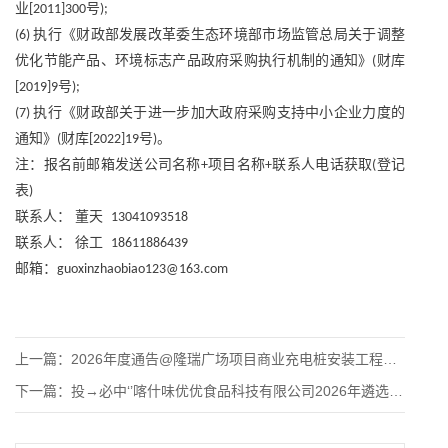
业
号
[2011]300
);
执行《财政部发展改革委生态环境部市场监管总局关于调整
(6)
优化节能产品、环境标志产品政府采购执行机制的通知》
财库
(
号
[2019]9
);
执行《财政部关于进一步加大政府采购支持中小企业力度的
(7)
通知》
财库
号
。
(
[2022]19
)
注：报名前邮箱发送公司名称
项目名称
联系人电话获取
登记
+
+
(
表
)
联系人：
董天
13041093518
联系人：
徐工
18611886439
邮箱：
guoxinzhaobiao123@163.com
上一篇：
2026年度通告@隆瑞广场项目商业充电桩安装工程招标公告
下一篇：
投→必中‘’喀什味优优食品科技有限公司2026年遴选食材供应