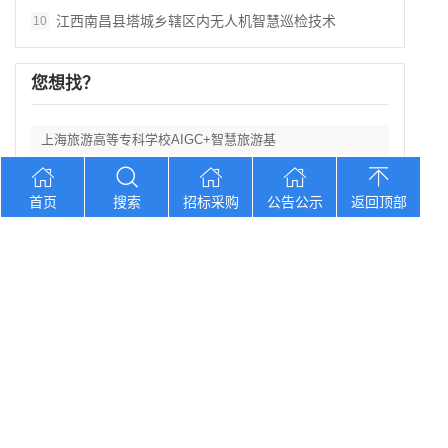
江西南昌县塔城乡辖区内无人机智慧巡检技术
10
您想找？
上海旅游高等专科学校AIGC+智慧旅游基
上海东海职业技术学院高水平专业群建设项目
首页
搜索
招标采购
公告公示
返回顶部
云南省腾冲市人民医院日常饮用水供应商采购
江苏昆山高新技术产业开发区党群工作部关于
辽宁省营口市住房公积金管理中心消防改造工
Copyright © 2012-2026 中招招标网 版权所有 网站备案号：
京
ICP备2023026371号-2