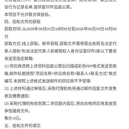
信行为记录名单
提供复印件加盖公章。
,
本项目不允许联合体投标。
四、招标文件的获取
获取时间
从
年
月
日
时
分到
年
月
日
时
:
2026
06
03
10
00
2026
06
09
16
00
分
获取方式
线上获取。邮件获取
获取文件需将营业执照及法定代
:
,
表人授权书
含法定代表人和被授权人身份证复印件
按以下要求
(
)
发送至指定邮箱
:
供应商须将上述资料加盖公章后扫描成彩色
格式发送至邮
(1)
PDF
箱
邮件标题按照
项目名称
供应商名称
联系人
联系方式
格式
,
"
+
+
+
"
编写
未按照上述格式发送邮件的供应商不予受理
,
;
上述材料通过审核后
采购代理机构将通过邮件回复文件发售
(2)
,
表及缴费通知
;
采购代理机构收到第二步回复内容后
将向合格供应商发放竞
(3)
,
争性磋商文件。
售价
元。
:0
五、投标文件的递交