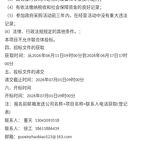
（
）有依法缴纳税收和社会保障资金的良好记录；
4
（
）参加政府采购活动前三年内，在经营活动中没有重大违法
5
记录；
）法律、行政法规规定的其他条件。：
(6
本项目不允许联合体投标。
四、招标文件的获取
获取时间：从
年
月
日
时
分到
年
月
日
时
2026
06
11
09
00
2026
06
17
17
分
00
五、投标文件的递交
递交截止时间：
年
月
日
时
分
2026
07
01
09
00
六、开标时间
开标时间：
年
月
日
时
分
2026
07
01
09
00
注：报名前邮箱发送公司名称
项目名称
联系人电话获取
登记
+
+
(
表
)
联系人：
董天
13041093518
联系人：
徐工
18611886439
邮箱：
guoxinzhaobiao123@163.com