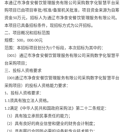
本通辽市净食安餐饮管理服务有限公司采购数字化智慧平台采
购项目已由项目审批
核准
备案机关批准，项目资金来源为自筹
/
/
资金
万元，招标人为通辽市净食安餐饮管理服务有限公司。
50
本项目已具备招标条件，现招标方式为公开招标。
二、项目概况和招标范围
规模：
，
元
500
000.00
范围：本招标项目划分为
个标段，本次招标为其中的：
1
（
）通辽市净食安餐饮管理服务有限公司采购数字化智慧平
001
台采购项目；
三、投标人资格要求
（
通辽市净食安餐饮管理服务有限公司采购数字化智慧平台
001
采购项目）的投标人资格能力要求：
、投标人资格要求：
1
须具有独立法人资格。
1.1
满足《中华人民共和国政府采购法》第二十二条规定：
1.2
（
）具有独立承担民事责任的能力；
1
（
）具有良好的商业信誉和健全的财务会计制度；
2
（
）具有履行合同所必需的设备和专业技术能力；
3