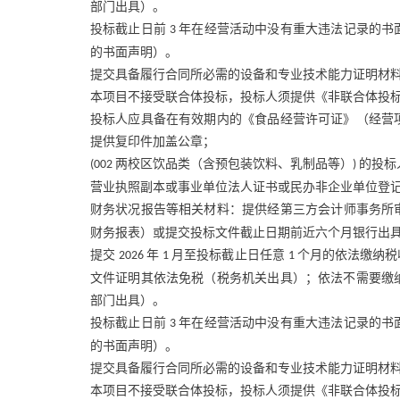
部门出具）。
投标截止日前
年在经营活动中没有重大违法记录的书
3
的书面声明）。
提交具备履行合同所必需的设备和专业技术能力证明材
本项目不接受联合体投标，投标人须提供《非联合体投
投标人应具备在有效期内的《食品经营许可证》（经营
提供复印件加盖公章；
两校区饮品类（含预包装饮料、乳制品等）
的投标
(002
)
营业执照副本或事业单位法人证书或民办非企业单位登
财务状况报告等相关材料：提供经第三方会计师事务所
财务报表）或提交投标文件截止日期前近六个月银行出
提交
年
月至投标截止日任意
个月的依法缴纳税
2026
1
1
文件证明其依法免税（税务机关出具）；依法不需要缴
部门出具）。
投标截止日前
年在经营活动中没有重大违法记录的书
3
的书面声明）。
提交具备履行合同所必需的设备和专业技术能力证明材
本项目不接受联合体投标，投标人须提供《非联合体投