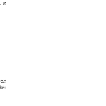
，须
税收违
投标