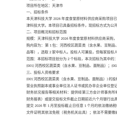
项目所在地区：天津市
一、招标条件
本天津科技大学
年度食堂原材料供应商采购项目
2026
津科技大学。本项目已具备招标条件，现招标方式为公
二、项目概况和招标范围
规模：天津科技大学
年度食堂原材料供应商采购
2026
购内容为：第
包：河西校区蔬菜类（含水果、豆制品
1
品等），选取
家中标人。投标人可兼投，但每家投标
2
范围：本招标项目划分为
个标段，本次招标为其中的
2
河西校区蔬菜类（含水果、豆制品、面制品）；
(001)
(00
三、投标人资格要求
河西校区蔬菜类（含水果、豆制品、面制品）
的投
(001
)
营业执照副本或事业单位法人证书或民办非企业单位登
财务状况报告等相关材料：提供经第三方会计师事务所
财务报表）或提交投标文件截止日期前近六个月银行出
提交
年
月至投标截止日任意
个月的依法缴纳税
2026
1
1
文件证明其依法免税（税务机关出具）；依法不需要缴