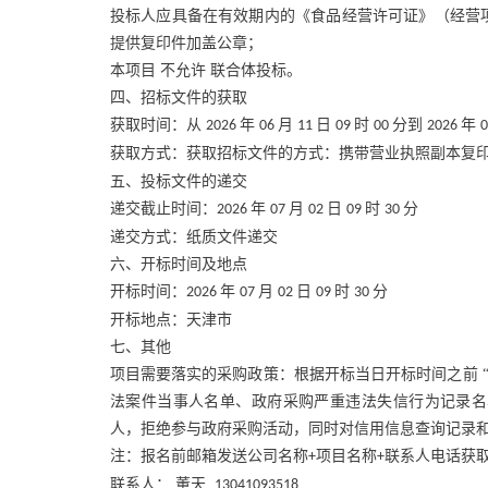
投标人应具备在有效期内的《食品经营许可证》（经营
提供复印件加盖公章；
本项目
不允许
联合体投标。
四、招标文件的获取
获取时间：从
年
月
日
时
分到
年
2026
06
11
09
00
2026
获取方式：获取招标文件的方式：携带营业执照副本复
五、投标文件的递交
递交截止时间：
年
月
日
时
分
2026
07
02
09
30
递交方式：纸质文件递交
六、开标时间及地点
开标时间：
年
月
日
时
分
2026
07
02
09
30
开标地点：天津市
七、其他
项目需要落实的采购政策：根据开标当日开标时间之前
法案件当事人名单、政府采购严重违法失信行为记录名
人，拒绝参与政府采购活动，同时对信用信息查询记录
注：报名前邮箱发送公司名称
项目名称
联系人电话获
+
+
联系人：
董天
13041093518