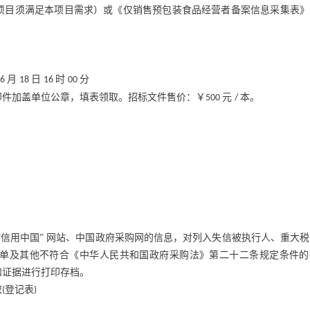
项目须满足本项目需求）或《仅销售预包装食品经营者备案信息采集表》
月
日
时
分
06
18
16
00
印件加盖单位公章，填表领取。招标文件售价：￥
元
本。
500
/
“信用中国” 网站、中国政府采购网的信息，对列入失信被执行人、重大
单及其他不符合《中华人民共和国政府采购法》第二十二条规定条件的
和证据进行打印存档。
取
登记表
(
)