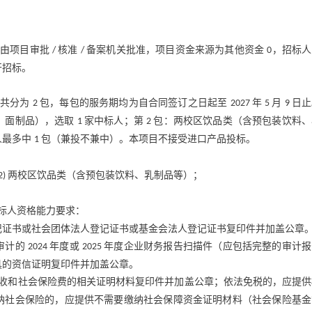
已由项目审批
核准
备案机关批准，项目资金来源为其他资金
，招标人
/
/
0
开招标。
，共分为
包，每包的服务期均为自合同签订之日起至
年
月
日止
2
2027
5
9
、面制品），选取
家中标人；第
包：两校区饮品类（含预包装饮料、
1
2
人最多中
包（兼投不兼中）。本项目不接受进口产品投标。
1
：
两校区饮品类（含预包装饮料、乳制品等）；
2)
标人资格能力要求：
记证书或社会团体法人登记证书或基金会法人登记证书复印件并加盖公章
审计的
年度或
年度企业财务报告扫描件（应包括完整的审计报
2024
2025
具的资信证明复印件并加盖公章。
收和社会保险费的相关证明材料复印件并加盖公章；依法免税的，应提供
纳社会保险的，应提供不需要缴纳社会保障资金证明材料（社会保险基金