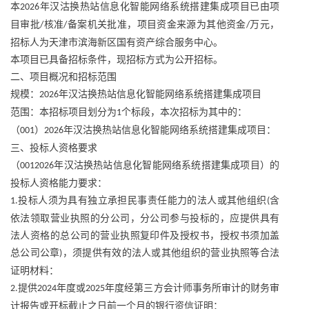
本
年汉沽换热站信息化智能网络系统搭建集成项目已由项
2026
目审批
核准
备案机关批准，项目资金来源为其他资金
万元，
/
/
/
招标人为天津市滨海新区国有资产综合服务中心。
本项目已具备招标条件，现招标方式为公开招标。
二、项目概况和招标范围
规模：
年汉沽换热站信息化智能网络系统搭建集成项目
2026
范围：本招标项目划分为
个标段，本次招标为其中的：
1
（
）
年汉沽换热站信息化智能网络系统搭建集成项目：
001
2026
三、投标人资格要求
（
年汉沽换热站信息化智能网络系统搭建集成项目）的
0012026
投标人资格能力要求：
投标人须为具有独立承担民事责任能力的法人或其他组织
含
1.
(
依法领取营业执照的分公司，分公司参与投标的，应提供具有
法人资格的总公司的营业执照复印件及授权书，授权书须加盖
总公司公章
，须提供有效的法人或其他组织的营业执照等合法
)
证明材料：
提供
年度或
年度经第三方会计师事务所审计的财务审
2.
2024
2025
计报告或开标截止之日前一个月的银行资信证明：