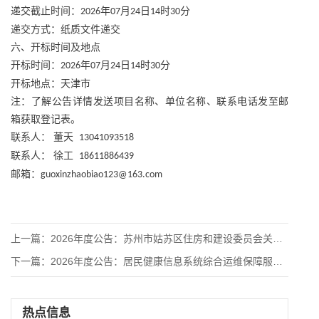
递交截止时间：
年
月
日
时
分
2026
07
24
14
30
递交方式：纸质文件递交
六、开标时间及地点
开标时间：
年
月
日
时
分
2026
07
24
14
30
开标地点：天津市
注：了解公告详情发送项目名称、单位名称、联系电话发至邮
箱获取登记表。
联系人：
董天
13041093518
联系人：
徐工
18611886439
邮箱：
guoxinzhaobiao123@163.com
上一篇：
2026年度公告：苏州市姑苏区住房和建设委员会关于 2026
下一篇：
2026年度公告：居民健康信息系统综合运维保障服务项目招标公
热点信息