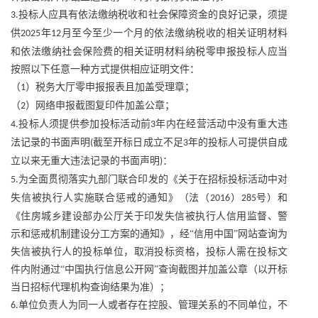
投标人应具有依法缴纳税收和社会保障资金的良好记录，须提
3.
供
年
月至今至少一个月的依法缴纳税收的相关证明材料
2025
12
和依法缴纳社会保险费的相关证明材料纳税零申报投标人应当
按照以下任意一种方式提供相应证明文件：
（
）税务大厅零申报报表且加盖受理章；
1
（
）网络申报截图复印件加盖公章；
2
投标人须提供参加投标活动前
年内在经营活动中没有重大违
4.
3
法记录的书面声明
截至开标日成立不足
年的投标人可提供自成
(
3
立以来无重大违法记录的书面声明
：
)
为全面贯彻落实九部门联合印发的《关于在招标投标活动中对
5.
失信被执行人实施联合惩戒的通知》（法（
）
号）和
2016
285
《住房城乡建设部办公厅关于印发失信被执行人信用监督、警
示和惩戒机制建设分工方案的通知》，经“信用中国”网站查询为
失信被执行人的投标单位，取消投标资格，投标人需在投标文
件内附通过“中国执行信息公开网”查询截图并加盖公章（以开标
当日招标代理机构查询结果为准）；
单位负责人为同一人或者存在控股、管理关系的不同单位，不
6.