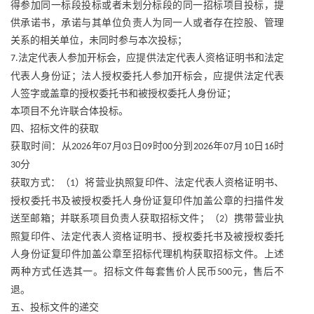
得参加同一标段投标或者未划分标段的同一招标项目投标，提
供承诺书，承诺与其单位负责人为同一人或者存在控股、管理
关系的相关单位，未同时参与本次投标；
法定代表人参加开标会，应提供法定代表人资格证明书和法定
7.
代表人身份证；法人授权委托人参加开标会，应提供法定代表
人签字或盖章的授权委托书和被授权委托人身份证；
本项目不允许联合体投标。
四、招标文件的获取
获取时间：从
年
月
日
时
分到
年
月
日
时
2026
07
03
09
00
2026
07
10
16
分
30
获取方式：（
）将营业执照复印件、法定代表人资格证明书、
1
授权委托书及被授权委托人身份证复印件加盖公章的扫描件发
送至邮箱；并联系项目负责人获取招标文件；（
）携带营业执
2
照复印件、法定代表人资格证明书、授权委托书及被授权委托
人身份证复印件加盖公章至招标代理机构获取招标文件。上述
两种方式任选其一。招标文件每套售价人民币
元，售后不
500
退。
五、投标文件的递交