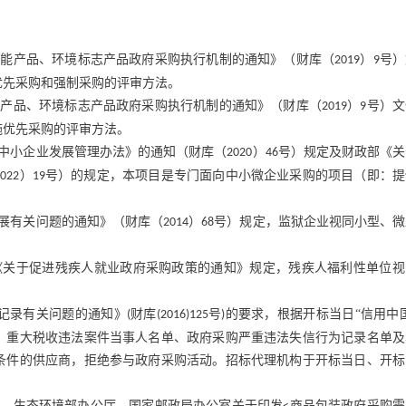
节能产品、环境标志产品政府采购执行机制的通知》（财库（
）
号）
2019
9
优先采购和强制采购的评审方法。
能产品、环境标志产品政府采购执行机制的通知》（财库（
）
号）文
2019
9
施优先采购的评审方法。
中小企业发展管理办法》的通知（财库（
）
号）规定及财政部《关
2020
46
）
号）的规定，本项目是专门面向中小微企业采购的项目（即：提
2022
19
展有关问题的通知》（财库（
）
号）规定，监狱企业视同小型、微
2014
68
《关于促进残疾人就业政府采购政策的通知》规定，残疾人福利性单位视
记录有关问题的通知》
财库
号
的要求，根据开标当日“信用中
(
(2016)125
)
、重大税收违法案件当事人名单、政府采购严重违法失信行为记录名单及
条件的供应商，拒绝参与政府采购活动。招标代理机构于开标当日、开标
厅、生态环境部办公厅、国家邮政局办公室关于印发
商品包装政府采购需