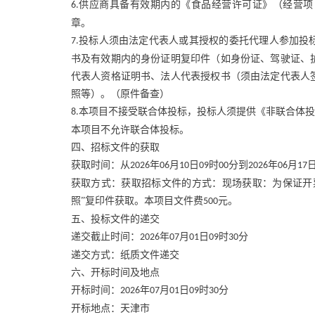
供应商具备有效期内的《食品经营许可证》（经营项
6.
章。
投标人须由法定代表人或其授权的委托代理人参加投
7.
书及有效期内的身份证明复印件（如身份证、驾驶证、
代表人资格证明书、法人代表授权书（须由法定代表人
照等）。（原件备查）
本项目不接受联合体投标，投标人须提供《非联合体投
8.
本项目不允许联合体投标。
四、招标文件的获取
获取时间：从
年
月
日
时
分到
年
月
2026
06
10
09
00
2026
06
17
获取方式：获取招标文件的方式：现场获取：为保证开
照”复印件获取。本项目文件费
元。
500
五、投标文件的递交
递交截止时间：
年
月
日
时
分
2026
07
01
09
30
递交方式：纸质文件递交
六、开标时间及地点
开标时间：
年
月
日
时
分
2026
07
01
09
30
开标地点：天津市