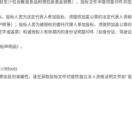
目至少包含散装食品和预包装食品销售），投标文件中提供复印件并加
标。投标人若为法定代表人参加投标，须提供加盖公章的法定代表人资格
护照等）；投标人若为被授权的委托代理人参加投标，须提供加盖公章的
签字或盖章）和被授权人有效期内的身份证明复印件（如身份证、驾驶证
标声明函》。
日
时
分
17
00
票信息的准确性，请在获取招标文件时提供独立法人资格证明文件如
“