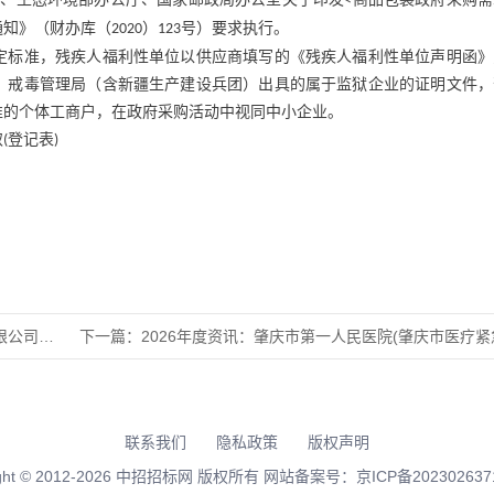
<
通知》（财办库（
）
号）要求执行。
2020
123
定标准，残疾人福利性单位以供应商填写的《残疾人福利性单位声明函》
、戒毒管理局（含新疆生产建设兵团）出具的属于监狱企业的证明文件，
准的个体工商户，在政府采购活动中视同中小企业。
取
登记表
(
)
械设备采
下一篇：
2026年度资讯：肇庆市第一人民医院(肇庆市医疗紧急救援
联系我们
隐私政策
版权声明
right © 2012-2026 中招招标网 版权所有 网站备案号：
京ICP备202302637