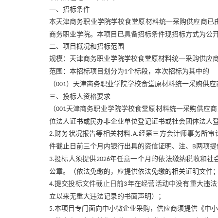
一、招标条件
本天津商务职业学院学校食堂原材料统一采购供应商已
商务职业学院。本项目已具备招标条件现招标方式为公
二、项目概况和招标范围
规模：天津商务职业学院学校食堂原材料统一采购供应
范围：本招标项目划分为
个标段，本次招标为其中的
1
（
）天津商务职业学院学校食堂原材料统一采购供应
001
三、投标人资格要求
（
天津商务职业学院学校食堂原材料统一采购供应商
001
位法人证书或民办非企业单位登记证书或社会团体法人
财务状况报告等相关材料
经第三方会计师事务所审
2.
.A.
件截止日前三个月内银行出具的资信证明、注、
两项提
B
投标人须提供
年任意一个月的依法缴纳税收和社
3.
2026
公章。（依法免缴的，应提供依法免缴的相关证明文件
提交投标文件截止日前
年在经营活动中没有重大违法
4.
3
立以来无重大违法记录的书面声明）；
本项目专门面向中小微企业采购，供应商须提供《中小
5.