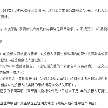
由项目审批
核准
备案机关批准，项目资金来源为其他资金
元，招标人为
/
/
0
开招标。
商。本次采购
家资格供应商具体内容详见项目需求书，不接受进口产品投
3
商
）的投标人资格能力要求：
投标人须提供有效期内的营业执照副本或事
1.
登记证书或基金会法人登记证书。
计的
年度财务报告。（应包括完整的审计报告和财务报表）
提交投
2025
B.
供任意一项均可：
会保障资金（专用收据或社会保险缴纳清单等）的相关证明材料复印件并
；新成立的投标人按实际的缴纳情况递交相关证明）。
记录的书面声明（截至提交投标文件截止日成立不足
年的投标人可提供
3
企业声明函》或监狱企业证明文件或《残疾人福利性单位声明函》。