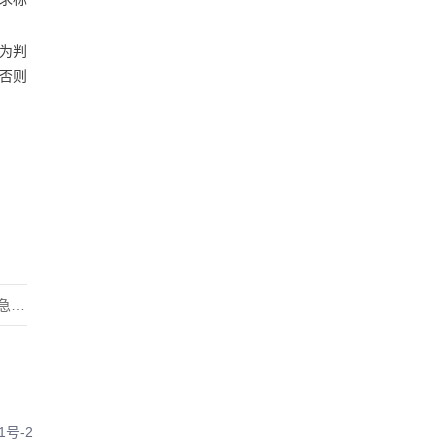
为判
否则
中心
1号-2