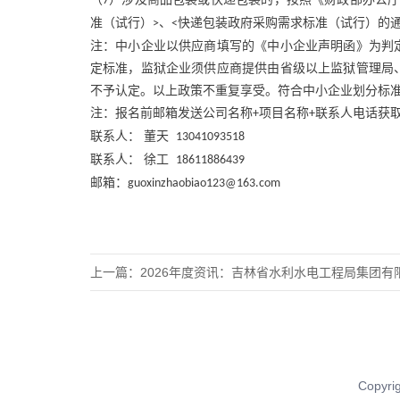
7
准（试行）
、
快递包装政府采购需求标准（试行）的
>
<
注：中小企业以供应商填写的《中小企业声明函》为判
定标准，监狱企业须供应商提供由省级以上监狱管理局
不予认定。以上政策不重复享受。符合中小企业划分标
注：报名前邮箱发送公司名称
项目名称
联系人电话获
+
+
联系人：
董天
13041093518
联系人：
徐工
18611886439
邮箱：
guoxinzhaobiao123@163.com
上一篇：
2026年度资讯：吉林省水利水电工程局集团有限公司机
Copy