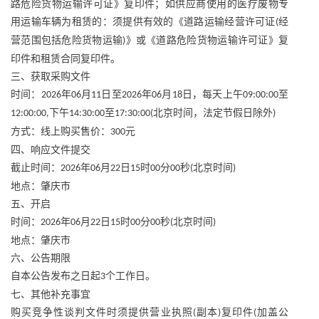
路危险货物运输许可证》复印件；如供应商使用的医疗废物专
用运输车辆为租赁的：须提供有效的《道路运输经营许可证
经
(
营范围包括危险货物运输
》或《道路危险货物运输许可证》复
)
印件和租赁合同复印件。
三、获取采购文件
时间：
年
月
日至
年
月
日，每天上午
至
2026
06
11
2026
06
18
09:00:00
下午
至
北京时间，法定节假日除外
12:00:00,
14:30:00
17:30:00(
)
方式：线上购买售价：
元
300
四、响应文件提交
截止时间：
年
月
日
时
分
秒
北京时间
2026
06
22
15
00
00
(
)
地点：肇庆市
五、开启
时间：
年
月
日
时
分
秒
北京时间
2026
06
22
15
00
00
(
)
地点：肇庆市
六、公告期限
自本公告发布之日起
个工作日。
3
七、其他补充事宜
购买竞争性谈判文件时须提供营业执照
副本
复印件
加盖公
(
)
(