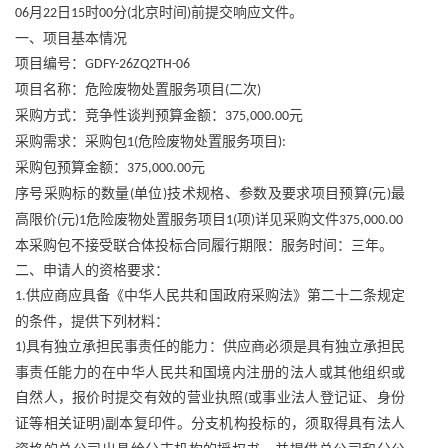
月
日
时
分
北京时间
前提交响应文件。
06
22
15
00
(
)
一、项目基本情况
项目编号：
GDFY-26ZQ2TH-06
项目名称：危险废物处置服务项目
二次
(
)
采购方式：竞争性谈判预算金额：
元
375,000.00
采购需求：采购包
危险废物处置服务项目
1(
):
采购包预算金额：
元
375,000.00
序号采购标的数量
单位
技术规格、参数及要求项目预算
元
最
(
)
(
)
高限价
元
危险废物处置服务项目
项
详见采购文件
(
)1
1(
)
375,000.00
本采购包不接受联合体投标合同履行期限：服务时间：三年。
二、申请人的资格要求：
供应商应具备《中华人民共和国政府采购法》第二十二条规定
1.
的条件，提供下列材料：
具有独立承担民事责任的能力：供应商必须是具有独立承担民
1)
事责任能力的在中华人民共和国境内注册的法人或其他组织或
自然人，报价时提交有效的营业执照
或事业法人登记证、身份
(
证等相关证明
副本复印件。分支机构投标的，须取得具有法人
)