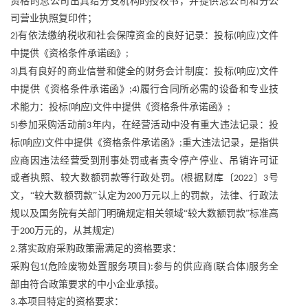
资格的总公司出具给分支机构的授权书，并提供总公司和分公
司营业执照复印件；
有依法缴纳税收和社会保障资金的良好记录：投标
响应
文件
2)
(
)
中提供《资格条件承诺函》
;
具有良好的商业信誉和健全的财务会计制度：投标
响应
文件
3)
(
)
中提供《资格条件承诺函》
履行合同所必需的设备和专业技
;4)
术能力：投标
响应
文件中提供《资格条件承诺函》
(
)
;
参加采购活动前
年内，在经营活动中没有重大违法记录：投
5)
3
标
响应
文件中提供《资格条件承诺函》
重大违法记录，是指供
(
)
;
应商因违法经营受到刑事处罚或者责令停产停业、吊销许可证
或者执照、较大数额罚款等行政处罚。
根据财库〔
〕
号
(
2022
3
文，“较大数额罚款”认定为
万元以上的罚款，法律、行政法
200
规以及国务院有关部门明确规定相关领域“较大数额罚款”标准高
于
万元的，从其规定
200
)
落实政府采购政策需满足的资格要求：
2.
采购包
危险废物处置服务项目
参与的供应商
联合体
服务全
1(
):
(
)
部由符合政策要求的中小企业承接。
本项目特定的资格要求：
3.