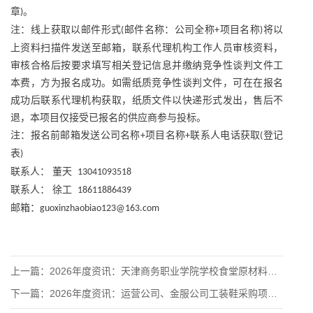
章
。
)
注：线上获取以邮件形式
邮件名称：公司全称
项目名称
将以
(
+
)
上资料扫描件发送至邮箱，联系代理机构工作人员审核资料，
审核合格后按要求填写相关登记信息并缴纳竞争性谈判文件工
本费，方为报名成功。如需纸质竞争性谈判文件，可在在报名
成功后联系代理机构获取，纸质文件以快递形式发出，售后不
退，本项目仅接受已报名的供应商参与投标。
注：报名前邮箱发送公司名称
项目名称
联系人电话获取
登记
+
+
(
表
)
联系人：
董天
13041093518
联系人：
徐工
18611886439
邮箱：
guoxinzhaobiao123@163.com
上一篇：
2026年度资讯：天津商务职业学院学校食堂原材料统一采购供应
下一篇：
2026年度资讯：运营公司、金服公司工装鞋采购项目供应商征集