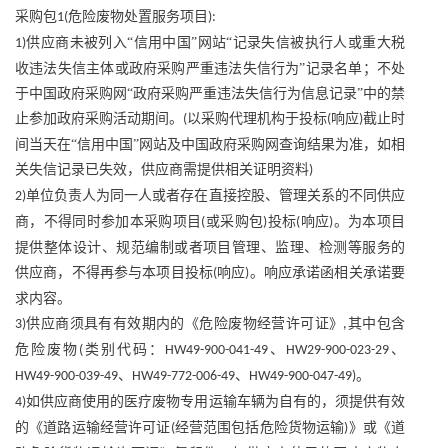
采购包
危险废物处置服务项目
1(
):
供应商未被列入“信用中国”网站“记录失信被执行人或重大税
1)
收违法失信主体或政府采购严重违法失信行为”记录名单；不处
于中国政府采购网“政府采购严重违法失信行为信息记录”中的禁
止参加政府采购活动期间。
以采购代理机构于投标
响应
截止时
(
(
)
间当天在“信用中国”网站及中国政府采购网查询结果为准，如相
关失信记录已失效，供应商需提供相关证明资料
)
单位负责人为同一人或者存在直接控股、管理关系的不同供应
2)
商，不得同时参加本采购项目
或采购包
投标
响应
。为本项目
(
)
(
)
提供整体设计、规范编制或者项目管理、监理、检测等服务的
供应商，不得再参与本项目投标
响应
。响应承诺函相关承诺要
(
)
求内容。
供应商须具有有效期内的《危险废物经营许可证》
其中包含
3)
,
危险废物
类别代码：
、
、
(
HW49-900-041-49
HW29-900-023-29
、
、
。
HW49-900-039-49
HW49-772-006-49
HW49-900-047-49)
如供应商使用的医疗废物专用运输车辆为自有的，须提供有效
4)
的《道路运输经营许可证
经营范围包括危险货物运输
》或《道
(
)