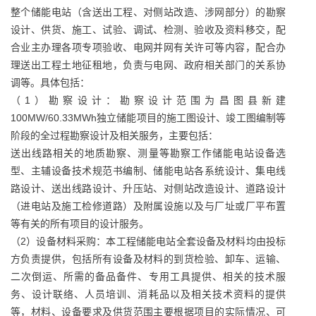
整个储能电站（含送出工程、对侧站改造、涉网部分）的勘察
设计、供货、施工、试验、调试、检测、验收及资料移交，配
合业主办理各项专项验收、电网并网有关许可等内容，配合办
理送出工程土地征租地，负责与电网、政府相关部门的关系协
调等。具体包括：
（1）勘察设计：勘察设计范围为昌图县新建
100MW/60.33MWh独立储能项目的施工图设计、竣工图编制等
阶段的全过程勘察设计及相关服务，主要包括：
送出线路相关的地质勘察、测量等勘察工作储能电站设备选
型、主辅设备技术规范书编制、储能电站各系统设计、集电线
路设计、送出线路设计、升压站、对侧站改造设计、道路设计
（进电站及施工检修道路）及附属设施以及与厂址或厂平布置
等有关的所有项目的设计服务。
（2）设备材料采购：本工程储能电站全套设备及材料均由投标
方负责提供，包括所有设备及材料的到货检验、卸车、运输、
二次倒运、所需的备品备件、专用工具提供、相关的技术服
务、设计联络、人员培训、消耗品以及相关技术资料的提供
等，材料、设备要求及供货范围主要根据项目的实际情况、可