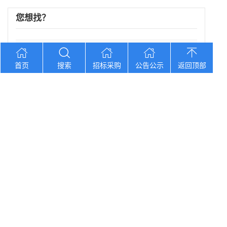
您想找？
黑龙江省孙吴县农村中心敬老院食堂食材采购
首页
搜索
招标采购
公告公示
返回顶部
湖南口味王集团2026年中秋节福利物资大
辽宁省大洼区学校食堂食材全品采购配送服务
河北省卢龙县第二高级中学食堂人员管理服务
辽宁连山铝业（集团）有限公司会计外包服务
Copyright © 2012-2026 中招招标网 版权所有 网站备案号：
京
ICP备2023026371号-2