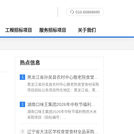
010-60868695
工程招标项目
服务招标项目
关于我们
热点信息
1
黑龙江省孙吴县农村中心敬老院食堂食材采购
黑龙江省孙吴县农村中心敬老院食堂食材采购
项目招标公告项目所在地区：黑龙江省，黑河
市，孙吴县一、招标条...
1
湖南口味王集团2026年中秋节福利物资大
湖南口味王集团2026年中秋节福利物资大米
采购项目（招标编号：
KWW2026080500001）项目...
辽宁省大洼区学校食堂食材全品采购配送服务
3