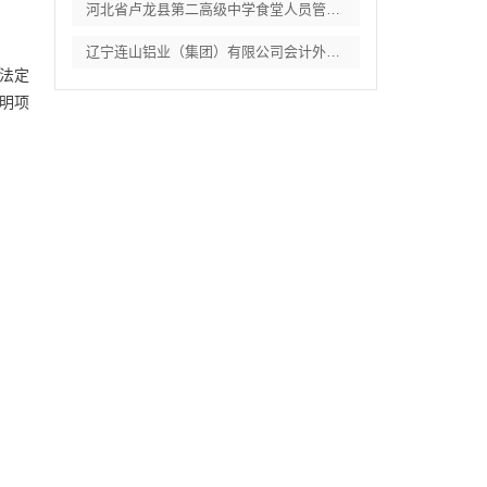
河北省卢龙县第二高级中学食堂人员管理服务
辽宁连山铝业（集团）有限公司会计外包服务
，法定
写明项
。