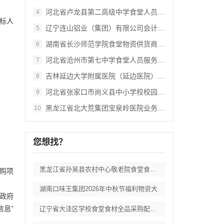
河北省卢龙县第二高级中学食堂人员管理服务
4
招标人
辽宁连山铝业（集团）有限公司会计外包服务
5
湖南省长沙师范学院食堂物资供货商采购项目
6
河北省沧州市第七中学食堂人员服务项目招标
7
吉林延边大学附属医院（延边医院）中药配方
8
河北省张家口市尚义县中小学校校园餐食材集
9
黑龙江省北大荒集团宝泉岭医院业务应用系统
10
您想找？
黑龙江省孙吴县农村中心敬老院食堂食材采购
购项
湖南口味王集团2026年中秋节福利物资大
国政府
信息”
辽宁省大洼区学校食堂食材全品采购配送服务