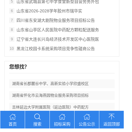
山东省武城县第七中学食堂新型自营劳务外包
5
山东省2026‑2028学年胶州市瑞华实
6
四川省东安湖大剧院物业服务项目招标公告
7
山东省山亭区人民医院中药配方颗粒配送服务
8
辽宁省大连长兴岛经济技术开发区中心医院医
9
黑龙江校园卡系统采购项目竞争性磋商公告
10
您想找？
湖南省长郡麓谷中学、高新实验小学欣盛校区
湖南省怀化市云海燕园物业服务采购项目招标
吉林延边大学附属医院（延边医院）中药配方
四川省2026‑2027年四川阳光致美能
首页
搜索
招标采购
公告公示
返回顶部
山东省武城县第七中学食堂新型自营劳务外包